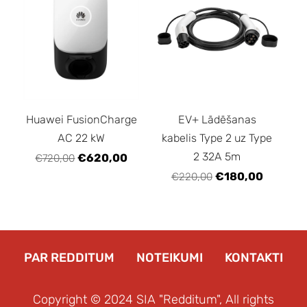
Huawei FusionCharge
EV+ Lādēšanas
AC 22 kW
kabelis Type 2 uz Type
2 32A 5m
€620,00
€720,00
€180,00
€220,00
PAR REDDITUM
NOTEIKUMI
KONTAKTI
Copyright © 2024 SIA "Redditum", All rights