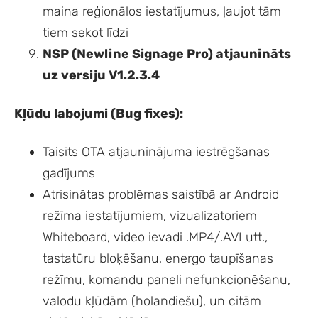
maina reģionālos iestatījumus, ļaujot tām
tiem sekot līdzi
NSP (Newline Signage Pro) atjaunināts
uz versiju V1.2.3.4
Kļūdu labojumi (Bug fixes):
Taisīts OTA atjauninājuma iestrēgšanas
gadījums
Atrisinātas problēmas saistībā ar Android
režīma iestatījumiem, vizualizatoriem
Whiteboard, video ievadi .MP4/.AVI utt.,
tastatūru bloķēšanu, energo taupīšanas
režīmu, komandu paneli nefunkcionēšanu,
valodu kļūdām (holandiešu), un citām