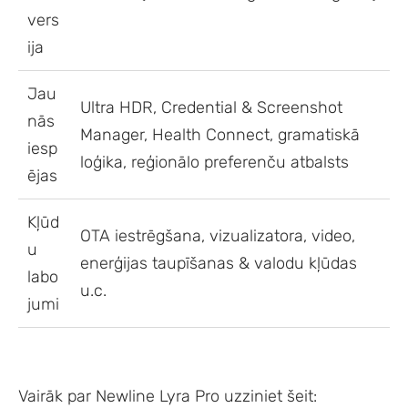
vers
ija
Jau
Ultra HDR, Credential & Screenshot
nās
Manager, Health Connect, gramatiskā
iesp
loģika, reģionālo preferenču atbalsts
ējas
Kļūd
OTA iestrēgšana, vizualizatora, video,
u
enerģijas taupīšanas & valodu kļūdas
labo
u.c.
jumi
Vairāk par Newline Lyra Pro uzziniet šeit: