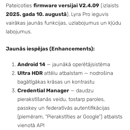
Pateicoties
firmware versijai V2.4.09
(izlaists
2025. gada 10. augustā
), Lyra Pro ieguvis
vairākas jaunās funkcijas, uzlabojumus un kļūdu
labojumus.
Jaunās iespējas (Enhancements):
Android 14
— jaunākā operētājsistēma
Ultra HDR
attēlu atbalstam — nodrošina
bagātīgākas krāsas un kontrastu
Credential Manager
— daudzu
pierakstīšanās veidu, tostarp paroles,
passkey un federatīvās autentifikācijas
(piemēram, “Pierakstīties ar Google”) atbalsts
vienotā API