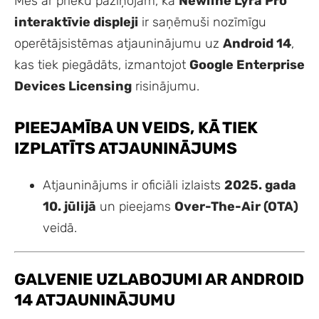
Mēs ar prieku paziņojam, ka
Newline Lyra Pro
interaktīvie displeji
ir saņēmuši nozīmīgu
operētājsistēmas atjauninājumu uz
Android 14
,
kas tiek piegādāts, izmantojot
Google Enterprise
Devices Licensing
risinājumu.
PIEEJAMĪBA UN VEIDS, KĀ TIEK
IZPLATĪTS ATJAUNINĀJUMS
Atjauninājums ir oficiāli izlaists
2025. gada
10. jūlijā
un pieejams
Over-The-Air (OTA)
veidā.
GALVENIE UZLABOJUMI AR ANDROID
14 ATJAUNINĀJUMU