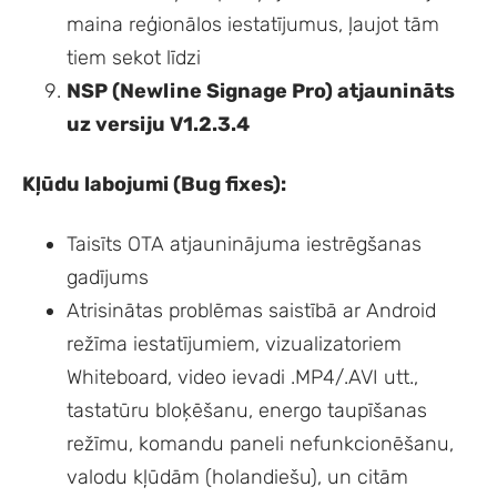
maina reģionālos iestatījumus, ļaujot tām
tiem sekot līdzi
NSP (Newline Signage Pro) atjaunināts
uz versiju V1.2.3.4
Kļūdu labojumi (Bug fixes):
Taisīts OTA atjauninājuma iestrēgšanas
gadījums
Atrisinātas problēmas saistībā ar Android
režīma iestatījumiem, vizualizatoriem
Whiteboard, video ievadi .MP4/.AVI utt.,
tastatūru bloķēšanu, energo taupīšanas
režīmu, komandu paneli nefunkcionēšanu,
valodu kļūdām (holandiešu), un citām