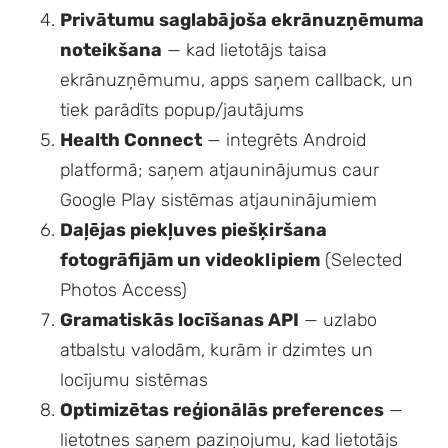
Privātumu saglabājoša ekrānuzņēmuma
noteikšana
— kad lietotājs taisa
ekrānuzņēmumu, apps saņem callback, un
tiek parādīts popup/jautājums
Health Connect
— integrēts Android
platformā; saņem atjauninājumus caur
Google Play sistēmas atjauninājumiem
Daļējas piekļuves piešķiršana
fotogrāfijām un videoklipiem
(Selected
Photos Access)
Gramatiskās locīšanas API
— uzlabo
atbalstu valodām, kurām ir dzimtes un
locījumu sistēmas
Optimizētas reģionālās preferences
—
lietotnes saņem paziņojumu, kad lietotājs