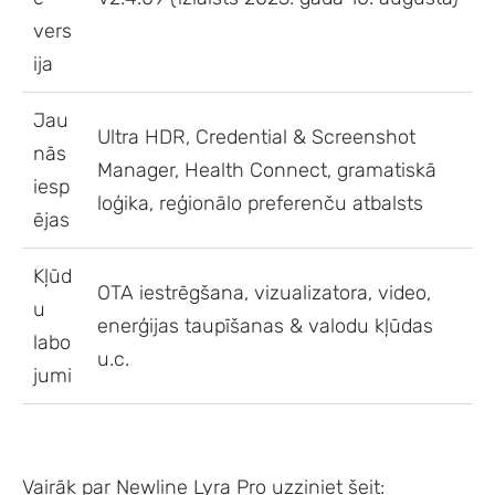
vers
ija
Jau
Ultra HDR, Credential & Screenshot
nās
Manager, Health Connect, gramatiskā
iesp
loģika, reģionālo preferenču atbalsts
ējas
Kļūd
OTA iestrēgšana, vizualizatora, video,
u
enerģijas taupīšanas & valodu kļūdas
labo
u.c.
jumi
Vairāk par Newline Lyra Pro uzziniet šeit: