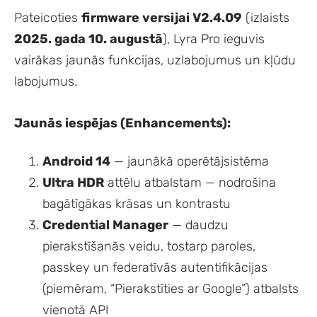
Pateicoties
firmware versijai V2.4.09
(izlaists
2025. gada 10. augustā
), Lyra Pro ieguvis
vairākas jaunās funkcijas, uzlabojumus un kļūdu
labojumus.
Jaunās iespējas (Enhancements):
Android 14
— jaunākā operētājsistēma
Ultra HDR
attēlu atbalstam — nodrošina
bagātīgākas krāsas un kontrastu
Credential Manager
— daudzu
pierakstīšanās veidu, tostarp paroles,
passkey un federatīvās autentifikācijas
(piemēram, “Pierakstīties ar Google”) atbalsts
vienotā API