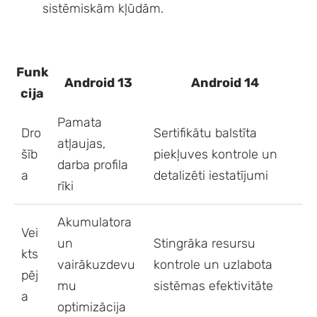
sistēmiskām kļūdām.
Funk
Android 13
Android 14
cija
Pamata
Dro
Sertifikātu balstīta
atļaujas,
šīb
piekļuves kontrole un
darba profila
a
detalizēti iestatījumi
rīki
Akumulatora
Vei
un
Stingrāka resursu
kts
vairākuzdevu
kontrole un uzlabota
pēj
mu
sistēmas efektivitāte
a
optimizācija