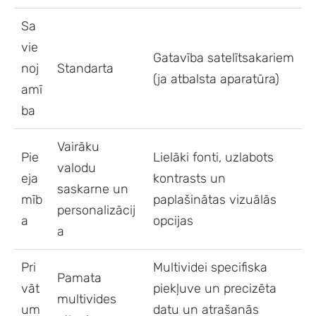
Sa
vie
Gatavība satelītsakariem
noj
Standarta
(ja atbalsta aparatūra)
amī
ba
Vairāku
Pie
Lielāki fonti, uzlabots
valodu
eja
kontrasts un
saskarne un
mīb
paplašinātas vizuālās
personalizācij
a
opcijas
a
Pri
Multividei specifiska
Pamata
vāt
piekļuve un precizēta
multivides
um
datu un atrašanās