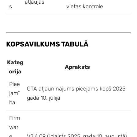
atļaujas
s
vietas kontrole
KOPSAVILKUMS TABULĀ
Kateg
Apraksts
orija
Piee
OTA atjauninājums pieejams kopš 2025.
jamī
gada 10. jūlija
ba
Firm
war
e
V2.4.09 (izlaists 2025. gada 10. augustā)