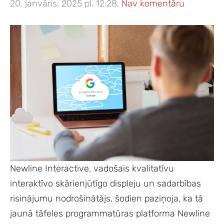
20. janvāris, 2025 pl. 12:28,
Nav komentāru
Newline Interactive, vadošais kvalitatīvu
interaktīvo skārienjūtīgo displeju un sadarbības
risinājumu nodrošinātājs, šodien paziņoja, ka tā
jaunā tāfeles programmatūras platforma Newline