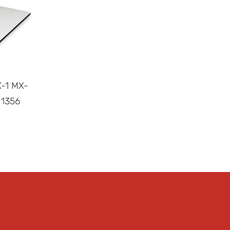
X-1 MX-
 1356