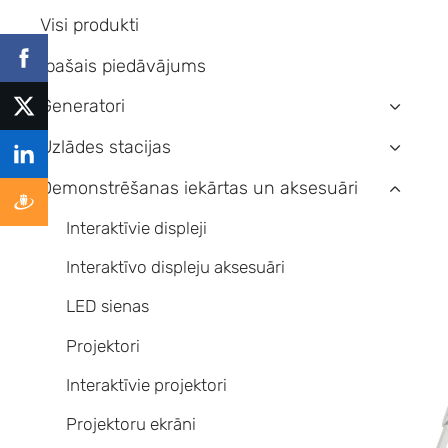
Visi produkti
Īpašais piedāvājums
Ģeneratori
›
Uzlādes stacijas
›
Demonstrēšanas iekārtas un aksesuāri
›
Interaktīvie displeji
Interaktīvo displeju aksesuāri
LED sienas
Projektori
Interaktīvie projektori
Projektoru ekrāni