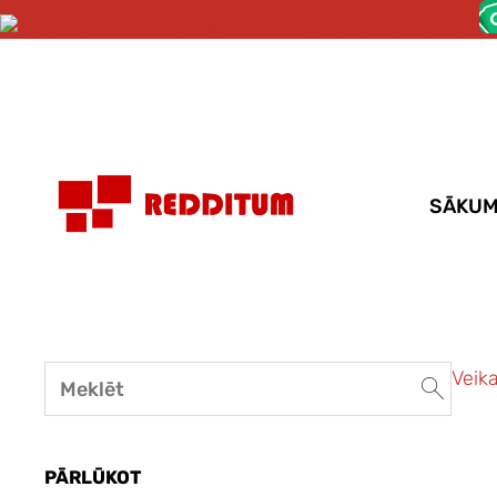
SĀKU
Veika
PĀRLŪKOT