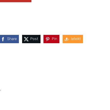
Share
Post
Pin
Ieteikt