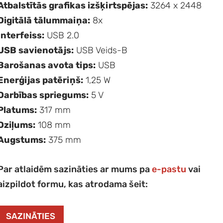
Atbalstītās grafikas izšķirtspējas:
3264 x 2448
Digitālā tālummaiņa:
8x
Interfeiss:
USB 2.0
USB savienotājs:
USB Veids-B
Barošanas avota tips:
USB
Enerģijas patēriņš:
1,25 W
Darbības spriegums:
5 V
Platums:
317 mm
Dziļums:
108 mm
Augstums:
375 mm
Par atlaidēm sazināties ar mums pa
e-pastu
vai
aizpildot formu, kas atrodama šeit:
SAZINĀTIES