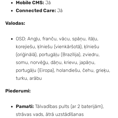
Mobile CMS:
Jā
Connected Care:
Jā
Valodas:
OSD: Angļu, franču, vācu, spāņu, itāļu,
korejiešu, ķīniešu (vienkāršotā), ķīniešu
(oriģinālā), portugāļu (Brazīlija), zviedru,
somu, norvēģu, dāņu, krievu, japāņu,
portugāļu (Eiropa), holandiešu, čehu, grieķu,
turku, arābu
Piederumi:
Pamati:
Tālvadības pults (ar 2 baterijām),
strāvas vads, ātrā uzstādīšanas