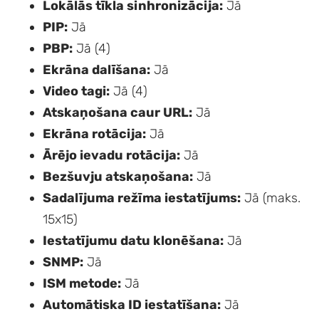
Lokālās tīkla sinhronizācija:
Jā
PIP:
Jā
PBP:
Jā (4)
Ekrāna dalīšana:
Jā
Video tagi:
Jā (4)
Atskaņošana caur URL:
Jā
Ekrāna rotācija:
Jā
Ārējo ievadu rotācija:
Jā
Bezšuvju atskaņošana:
Jā
Sadalījuma režīma iestatījums:
Jā (maks.
15x15)
Iestatījumu datu klonēšana:
Jā
SNMP:
Jā
ISM metode:
Jā
Automātiska ID iestatīšana:
Jā