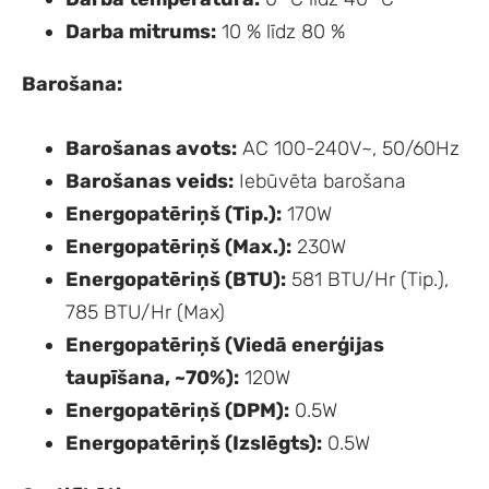
Darba mitrums:
10 % līdz 80 %
Barošana:
Barošanas avots:
AC 100-240V~, 50/60Hz
Barošanas veids:
Iebūvēta barošana
Energopatēriņš (Tip.):
170W
Energopatēriņš (Max.):
230W
Energopatēriņš (BTU):
581 BTU/Hr (Tip.),
785 BTU/Hr (Max)
Energopatēriņš (Viedā enerģijas
taupīšana, ~70%):
120W
Energopatēriņš (DPM):
0.5W
Energopatēriņš (Izslēgts):
0.5W