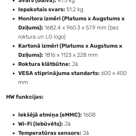
Svars (Galva):
41.5 kg
Iepakotais svars:
51.2 kg
Monitora izmēri (Platums x Augstums x
Dziļums):
1682.4 x 960.3 x 57.9 mm (bez
roktura un LG logo)
Kartonā izmēri (Platums x Augstums x
Dziļums):
1816 x 1123 x 228 mm
Roktura klātbūtne:
Jā
VESA stiprinājuma standarts:
600 x 400
mm
HW funkcijas:
Iekšējā atmiņa (eMMC):
16GB
Wi-Fi (Iebūvēts):
Jā
Temperatūras sensors:
Jā