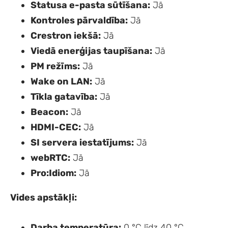
Statusa e-pasta sūtīšana:
Jā
Kontroles pārvaldība:
Jā
Crestron iekšā:
Jā
Viedā enerģijas taupīšana:
Jā
PM režīms:
Jā
Wake on LAN:
Jā
Tīkla gatavība:
Jā
Beacon:
Jā
HDMI-CEC:
Jā
SI servera iestatījums:
Jā
webRTC:
Jā
Pro:Idiom:
Jā
Vides apstākļi:
Darba temperatūra:
0 °C līdz 40 °C