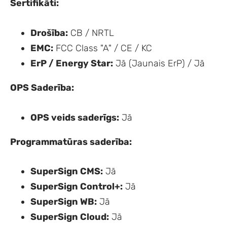
Sertifikāti:
Drošība:
CB / NRTL
EMC:
FCC Class "A" / CE / KC
ErP / Energy Star:
Jā (Jaunais ErP) / Jā
OPS Saderība:
OPS veids saderīgs:
Jā
Programmatūras saderība:
SuperSign CMS:
Jā
SuperSign Control+:
Jā
SuperSign WB:
Jā
SuperSign Cloud:
Jā