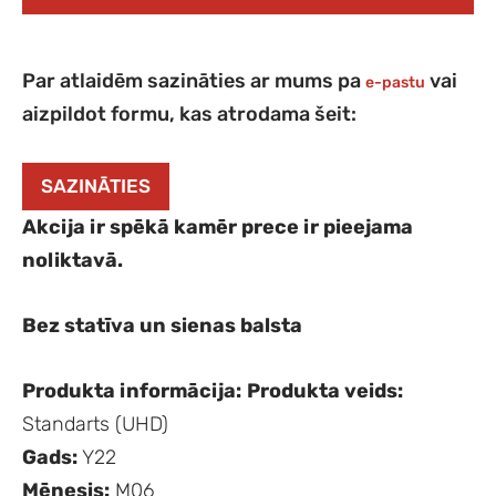
Par atlaidēm sazināties ar mums pa
vai
e-pastu
aizpildot formu, kas atrodama šeit:
SAZINĀTIES
Akcija ir spēkā kamēr prece ir pieejama
noliktavā.
Bez statīva un sienas balsta
Produkta informācija:
Produkta veids:
Standarts (UHD)
Gads:
Y22
Mēnesis:
M06