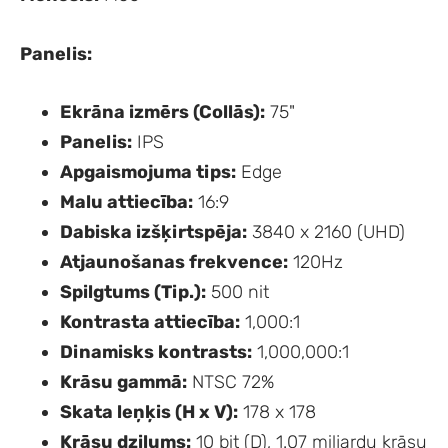
Panelis:
Ekrāna izmērs (Collās):
75"
Panelis:
IPS
Apgaismojuma tips:
Edge
Malu attiecība:
16:9
Dabiska izšķirtspēja:
3840 x 2160 (UHD)
Atjaunošanas frekvence:
120Hz
Spilgtums (Tip.):
500 nit
Kontrasta attiecība:
1,000:1
Dinamisks kontrasts:
1,000,000:1
Krāsu gammā:
NTSC 72%
Skata leņķis (H x V):
178 x 178
Krāsu dziļums:
10 bit (D), 1.07 miljardu krāsu