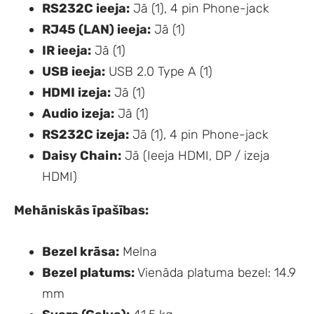
RS232C ieeja:
Jā (1), 4 pin Phone-jack
RJ45 (LAN) ieeja:
Jā (1)
IR ieeja:
Jā (1)
USB ieeja:
USB 2.0 Type A (1)
HDMI izeja:
Jā (1)
Audio izeja:
Jā (1)
RS232C izeja:
Jā (1), 4 pin Phone-jack
Daisy Chain:
Jā (Ieeja HDMI, DP / izeja
HDMI)
Mehāniskās īpašības:
Bezel krāsa:
Melna
Bezel platums:
Vienāda platuma bezel: 14.9
mm