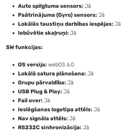
Auto spilgtuma sensors:
Jā
Paātrinājuma (Gyro) sensors:
Jā
Lokālās taustiņu darbības iespējas:
Jā
Iebūvētie skaļruņi:
Jā
SW funkcijas:
OS versija:
webOS 6.0
Lokālā satura plānošana:
Jā
Grupu pārvaldība:
Jā
USB Plug & Play:
Jā
Fail over:
Jā
Ieslēgšanas logotipa attēls:
Jā
Nav signāla attēls:
Jā
RS232C sinhronizācija:
Jā