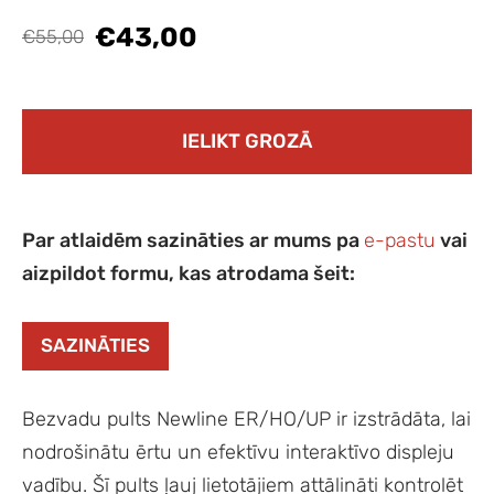
€43,00
€55,00
IELIKT GROZĀ
Par atlaidēm sazināties ar mums pa
e-pastu
vai
aizpildot formu, kas atrodama šeit:
SAZINĀTIES
Bezvadu pults Newline ER/HO/UP ir izstrādāta, lai
nodrošinātu ērtu un efektīvu interaktīvo displeju
vadību. Šī pults ļauj lietotājiem attālināti kontrolēt