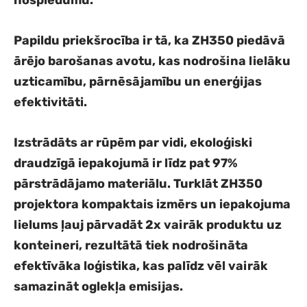
nospiedumu.
Papildu priekšrocība ir tā, ka ZH350 piedāvā
ārējo barošanas avotu, kas nodrošina lielāku
uzticamību, pārnēsājamību un enerģijas
efektivitāti.
Izstrādāts ar rūpēm par vidi, ekoloģiski
draudzīgā iepakojumā ir līdz pat 97%
pārstrādājamo materiālu. Turklāt ZH350
projektora kompaktais izmērs un iepakojuma
lielums ļauj pārvadāt 2x vairāk produktu uz
konteineri, rezultātā tiek nodrošināta
efektīvāka loģistika, kas palīdz vēl vairāk
samazināt oglekļa emisijas.