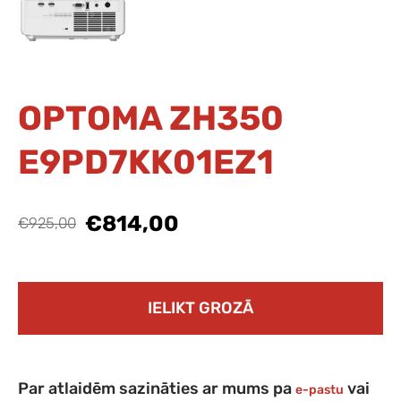
OPTOMA ZH350
E9PD7KK01EZ1
€814,00
€925,00
IELIKT GROZĀ
Par atlaidēm sazināties ar mums pa
vai
e-pastu