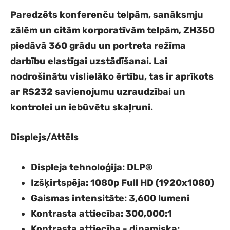
Paredzēts konferenču telpām, sanāksmju
zālēm un citām korporatīvām telpām, ZH350
piedāvā 360 grādu un portreta režīma
darbību elastīgai uzstādīšanai. Lai
nodrošinātu vislielāko ērtību, tas ir aprīkots
ar RS232 savienojumu uzraudzībai un
kontrolei un iebūvētu skaļruni.
Displejs/Attēls
Displeja tehnoloģija
: DLP®
Izšķirtspēja
: 1080p Full HD (1920x1080)
Gaismas intensitāte
: 3,600 lumeni
Kontrasta attiecība
: 300,000:1
Kontrasta attiecība - dinamiska
: