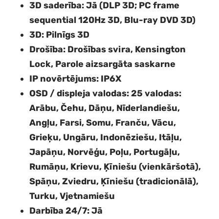
3D saderība
: Jā (DLP 3D; PC frame
sequential 120Hz 3D, Blu-ray DVD 3D)
3D
: Pilnīgs 3D
Drošība
: Drošības svira, Kensington
Lock, Parole aizsargāta saskarne
IP novērtējums
: IP6X
OSD / displeja valodas
: 25 valodas:
Arābu, Čehu, Dāņu, Nīderlandiešu,
Angļu, Farsi, Somu, Franču, Vācu,
Grieķu, Ungāru, Indonēziešu, Itāļu,
Japāņu, Norvēģu, Poļu, Portugāļu,
Rumāņu, Krievu, Ķīniešu (vienkāršotā),
Spāņu, Zviedru, Ķīniešu (tradicionālā),
Turku, Vjetnamiešu
Darbība 24/7
: Jā