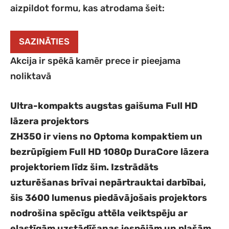
aizpildot formu, kas atrodama šeit:
SAZINĀTIES
Akcija ir spēkā kamēr prece ir pieejama
noliktavā
Ultra-kompakts augstas gaišuma Full HD
lāzera projektors
ZH350 ir viens no Optoma kompaktiem un
bezrūpīgiem Full HD 1080p DuraCore lāzera
projektoriem līdz šim. Izstrādāts
uzturēšanas brīvai nepārtrauktai darbībai,
šis 3600 lumenus piedāvājošais projektors
nodrošina spēcīgu attēla veiktspēju ar
elastīgām uzstādīšanas iespējām un plašām