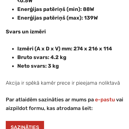
<0.5W
Enerģijas patēriņš (min)
: 88W
Enerģijas patēriņš (max)
: 139W
Svars un izmēri
Izmēri (A x D x V) mm
: 274 x 216 x 114
Bruto svars
: 4.2 kg
Neto svars
: 3 kg
Akcija ir spēkā kamēr prece ir pieejama noliktavā
Par atlaidēm sazināties ar mums pa
e-pastu
vai
aizpildot formu, kas atrodama šeit:
SAZINĀTIES