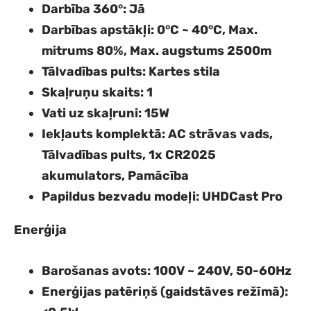
Darbība 360°
: Jā
Darbības apstākļi
: 0°C ~ 40°C, Max.
mitrums 80%, Max. augstums 2500m
Tālvadības pults
: Kartes stila
Skaļruņu skaits
: 1
Vati uz skaļruni
: 15W
Iekļauts komplektā
: AC strāvas vads,
Tālvadības pults, 1x CR2025
akumulators, Pamācība
Papildus bezvadu modeļi
: UHDCast Pro
Enerģija
Barošanas avots
: 100V ~ 240V, 50-60Hz
Enerģijas patēriņš (gaidstāves režīmā)
: