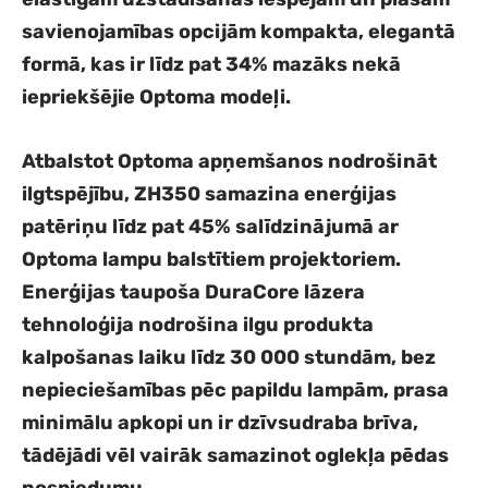
savienojamības opcijām kompakta, elegantā
formā, kas ir līdz pat 34% mazāks nekā
iepriekšējie Optoma modeļi.
Atbalstot Optoma apņemšanos nodrošināt
ilgtspējību, ZH350 samazina enerģijas
patēriņu līdz pat 45% salīdzinājumā ar
Optoma lampu balstītiem projektoriem.
Enerģijas taupoša DuraCore lāzera
tehnoloģija nodrošina ilgu produkta
kalpošanas laiku līdz 30 000 stundām, bez
nepieciešamības pēc papildu lampām, prasa
minimālu apkopi un ir dzīvsudraba brīva,
tādējādi vēl vairāk samazinot oglekļa pēdas