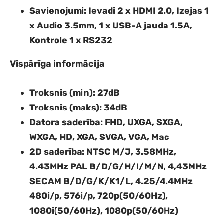
Savienojumi
: Ievadi 2 x HDMI 2.0, Izejas 1
x Audio 3.5mm, 1 x USB-A jauda 1.5A,
Kontrole 1 x RS232
Vispārīga informācija
Troksnis (min)
: 27dB
Troksnis (maks)
: 34dB
Datora saderība
: FHD, UXGA, SXGA,
WXGA, HD, XGA, SVGA, VGA, Mac
2D saderība
: NTSC M/J, 3.58MHz,
4.43MHz PAL B/D/G/H/I/M/N, 4,43MHz
SECAM B/D/G/K/K1/L, 4.25/4.4MHz
480i/p, 576i/p, 720p(50/60Hz),
1080i(50/60Hz), 1080p(50/60Hz)