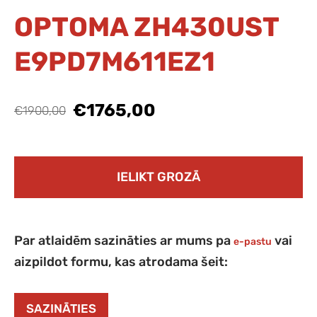
OPTOMA ZH430UST
E9PD7M611EZ1
€1765,00
€1900,00
IELIKT GROZĀ
Par atlaidēm sazināties ar mums pa
vai
e-pastu
aizpildot formu, kas atrodama šeit:
SAZINĀTIES