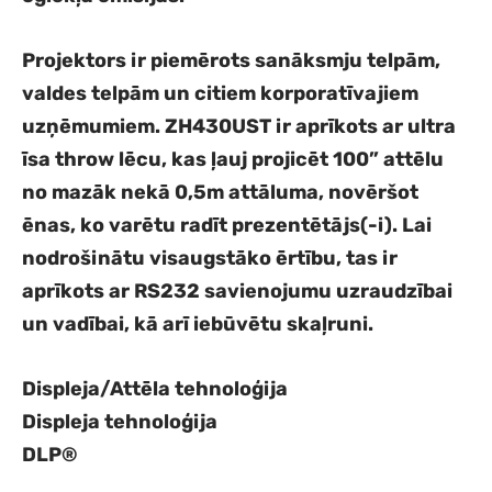
Projektors ir piemērots sanāksmju telpām,
valdes telpām un citiem korporatīvajiem
uzņēmumiem. ZH430UST ir aprīkots ar ultra
īsa throw lēcu, kas ļauj projicēt 100” attēlu
no mazāk nekā 0,5m attāluma, novēršot
ēnas, ko varētu radīt prezentētājs(-i). Lai
nodrošinātu visaugstāko ērtību, tas ir
aprīkots ar RS232 savienojumu uzraudzībai
un vadībai, kā arī iebūvētu skaļruni.
Displeja/Attēla tehnoloģija
Displeja tehnoloģija
DLP®