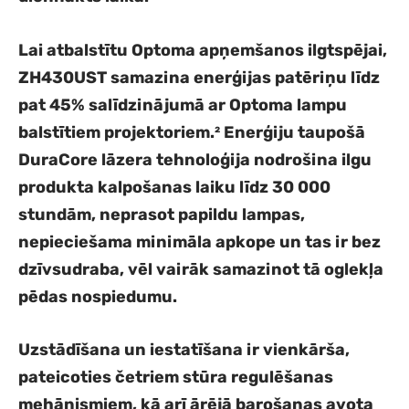
Lai atbalstītu Optoma apņemšanos ilgtspējai,
ZH430UST samazina enerģijas patēriņu līdz
pat 45% salīdzinājumā ar Optoma lampu
balstītiem projektoriem.² Enerģiju taupošā
DuraCore lāzera tehnoloģija nodrošina ilgu
produkta kalpošanas laiku līdz 30 000
stundām, neprasot papildu lampas,
nepieciešama minimāla apkope un tas ir bez
dzīvsudraba, vēl vairāk samazinot tā oglekļa
pēdas nospiedumu.
Uzstādīšana un iestatīšana ir vienkārša,
pateicoties četriem stūra regulēšanas
mehānismiem, kā arī ārējā barošanas avota