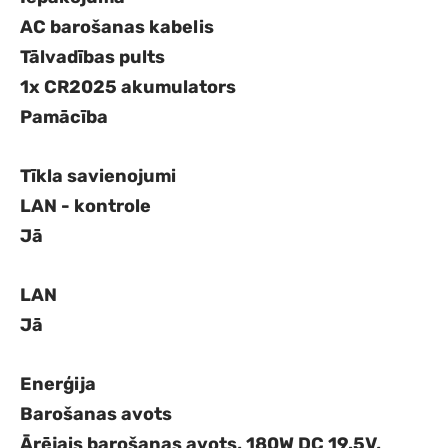
AC barošanas kabelis
Tālvadības pults
1x CR2025 akumulators
Pamācība
Tīkla savienojumi
LAN - kontrole
Jā
LAN
Jā
Enerģija
Barošanas avots
Ārējais barošanas avots, 180W DC 19.5V,