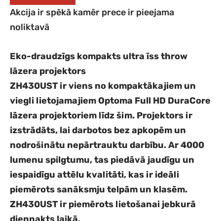
Akcija ir spēkā kamēr prece ir pieejama
noliktavā
Eko-draudzīgs kompakts ultra īss throw
lāzera projektors
ZH430UST ir viens no kompaktākajiem un
viegli lietojamajiem Optoma Full HD DuraCore
lāzera projektoriem līdz šim. Projektors ir
izstrādāts, lai darbotos bez apkopēm un
nodrošinātu nepārtrauktu darbību. Ar 4000
lumenu spilgtumu, tas piedāvā jaudīgu un
iespaidīgu attēlu kvalitāti, kas ir ideāli
piemērots sanāksmju telpām un klasēm.
ZH430UST ir piemērots lietošanai jebkurā
diennakts laikā.