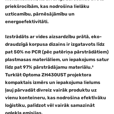
priekšrocībām, kas nodrošina lielāku
uzticamību, pārnēsājāmību un
energoefektivitāti.
Izstrādāts ar vides aizsardzību prātā, eko-
draudzīgā korpusa dizains ir izgatavots līdz
pat 50% no PCR (pēc patēriņa pārstrādātiem)
plastmasas materiāliem, un iepakojums satur
līdz pat 97% pārstrādājamu materiālu.³
Turklāt Optoma ZH430UST projektora
kompaktais izmērs un iepakojuma lielums
ļauj pārvadāt divreiz vairāk produktu uz
vienu konteineru, kas nodrošina efektīvāku
loģistiku, palīdzot vēl vairāk samazināt
oglekļa emisijas.