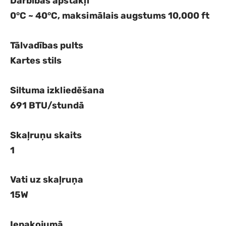
Darbības apstākļi
0°C ~ 40°C, maksimālais augstums 10,000 ft
Tālvadības pults
Kartes stils
Siltuma izkliedēšana
691 BTU/stundā
Skaļruņu skaits
1
Vati uz skaļruņa
15W
Iepakojumā