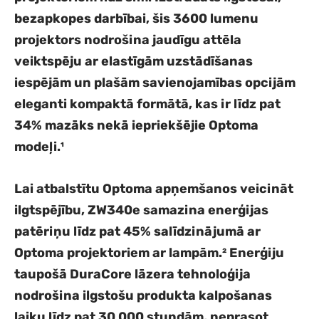
bezapkopes darbībai, šis 3600 lumenu
projektors nodrošina jaudīgu attēla
veiktspēju ar elastīgām uzstādīšanas
iespējām un plašām savienojamības opcijām
eleganti kompaktā formātā, kas ir līdz pat
34% mazāks nekā iepriekšējie Optoma
modeļi.¹
Lai atbalstītu Optoma apņemšanos veicināt
ilgtspējību, ZW340e samazina enerģijas
patēriņu līdz pat 45% salīdzinājumā ar
Optoma projektoriem ar lampām.² Enerģiju
taupošā DuraCore lāzera tehnoloģija
nodrošina ilgstošu produkta kalpošanas
laiku līdz pat 30 000 stundām, neprasot