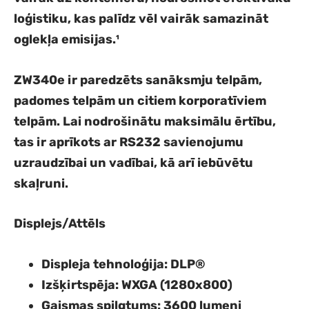
loģistiku, kas palīdz vēl vairāk samazināt
oglekļa emisijas.¹
ZW340e ir paredzēts sanāksmju telpām,
padomes telpām un citiem korporatīviem
telpām. Lai nodrošinātu maksimālu ērtību,
tas ir aprīkots ar RS232 savienojumu
uzraudzībai un vadībai, kā arī iebūvētu
skaļruni.
Displejs/Attēls
Displeja tehnoloģija
: DLP®
Izšķirtspēja
: WXGA (1280x800)
Gaismas spilgtums
: 3600 lumeni