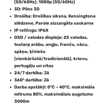
(50/60Hz), 1080p (50/60Hz)
3D
: Pilns 3D
Drošība
: Drošības siksna, Kensingtona
slēdzene, Parole aizsargāta saskarne
IP reitings
: IP6X
OSD / valodas displeja
: 25 valodas,
tostarp arābu, angļu, franču, vācu,
spāņu, ķīniešu
(vienkāršotā/tradicionālā), krievu,
portugāļu un citas
24/7 darbība
: Jā
360° darbība
: Jā
Darba apstākļi
: 0°C ~ 40°C, maksimāla
mitrums 80%, maksimālais augstums
3000m