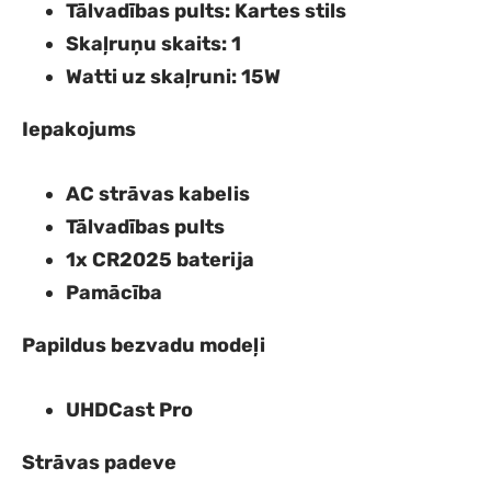
Tālvadības pults
: Kartes stils
Skaļruņu skaits
: 1
Watti uz skaļruni
: 15W
Iepakojums
AC strāvas kabelis
Tālvadības pults
1x CR2025 baterija
Pamācība
Papildus bezvadu modeļi
UHDCast Pro
Strāvas padeve