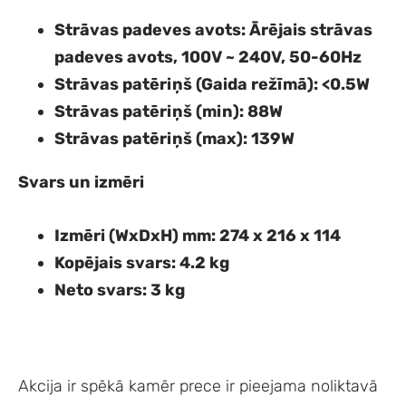
Strāvas padeves avots
: Ārējais strāvas
padeves avots, 100V ~ 240V, 50-60Hz
Strāvas patēriņš (Gaida režīmā)
: <0.5W
Strāvas patēriņš (min)
: 88W
Strāvas patēriņš (max)
: 139W
Svars un izmēri
Izmēri (WxDxH) mm
: 274 x 216 x 114
Kopējais svars
: 4.2 kg
Neto svars
: 3 kg
Akcija ir spēkā kamēr prece ir pieejama noliktavā