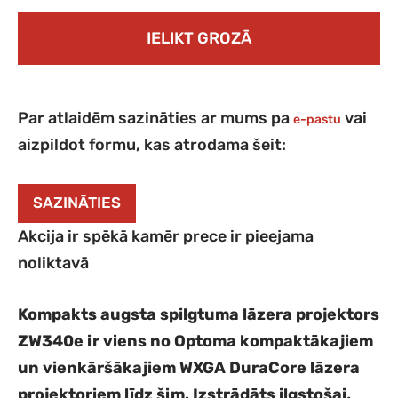
IELIKT GROZĀ
Par atlaidēm sazināties ar mums pa
vai
e-pastu
aizpildot formu, kas atrodama šeit:
SAZINĀTIES
Akcija ir spēkā kamēr prece ir pieejama
noliktavā
Kompakts augsta spilgtuma lāzera projektors
ZW340e ir viens no Optoma kompaktākajiem
un vienkāršākajiem WXGA DuraCore lāzera
projektoriem līdz šim. Izstrādāts ilgstošai,