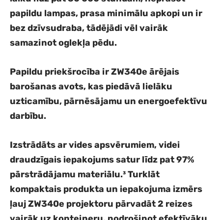
papildu lampas, prasa minimālu apkopi un ir
bez dzīvsudraba, tādējādi vēl vairāk
samazinot oglekļa pēdu.
Papildu priekšrocība ir ZW340e ārējais
barošanas avots, kas piedāvā lielāku
uzticamību, pārnēsājamu un energoefektīvu
darbību.
Izstrādāts ar vides apsvērumiem, videi
draudzīgais iepakojums satur līdz pat 97%
pārstrādājamu materiālu.³ Turklāt
kompaktais produkta un iepakojuma izmērs
ļauj ZW340e projektoru pārvadāt 2 reizes
vairāk uz konteineru, nodrošinot efektīvāku