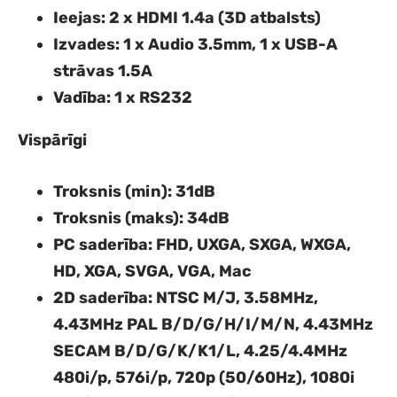
Ieejas
: 2 x HDMI 1.4a (3D atbalsts)
Izvades
: 1 x Audio 3.5mm, 1 x USB-A
strāvas 1.5A
Vadība
: 1 x RS232
Vispārīgi
Troksnis (min)
: 31dB
Troksnis (maks)
: 34dB
PC saderība
: FHD, UXGA, SXGA, WXGA,
HD, XGA, SVGA, VGA, Mac
2D saderība
: NTSC M/J, 3.58MHz,
4.43MHz PAL B/D/G/H/I/M/N, 4.43MHz
SECAM B/D/G/K/K1/L, 4.25/4.4MHz
480i/p, 576i/p, 720p (50/60Hz), 1080i