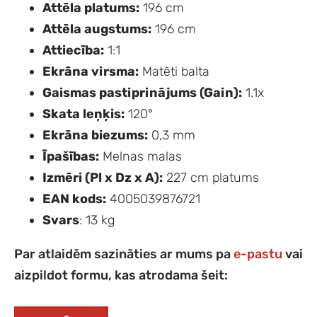
Attēla platums:
196 cm
Attēla augstums:
196 cm
Attiecība:
1:1
Ekrāna virsma:
Matēti balta
Gaismas pastiprinājums (Gain):
1.1x
Skata leņķis:
120°
Ekrāna biezums:
0,3 mm
Īpašības:
Melnas malas
Izmēri (Pl x Dz x A):
227 cm platums
EAN kods:
4005039876721
Svars
: 13 kg
Par atlaidēm sazināties ar mums pa
e-pastu
vai
aizpildot formu, kas atrodama šeit: