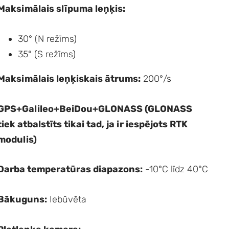
Maksimālais slīpuma leņķis:
30° (N režīms)
35° (S režīms)
Maksimālais leņķiskais ātrums:
200°/s
GPS+Galileo+BeiDou+GLONASS (GLONASS
tiek atbalstīts tikai tad, ja ir iespējots RTK
modulis)
Darba temperatūras diapazons:
-10°C līdz 40°C
Bākuguns:
Iebūvēta