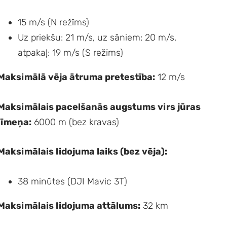
15 m/s (N režīms)
Uz priekšu: 21 m/s, uz sāniem: 20 m/s,
atpakaļ: 19 m/s (S režīms)
Maksimālā vēja ātruma pretestība:
12 m/s
Maksimālais pacelšanās augstums virs jūras
līmeņa:
6000 m (bez kravas)
Maksimālais lidojuma laiks (bez vēja):
38 minūtes (DJI Mavic 3T)
Maksimālais lidojuma attālums:
32 km