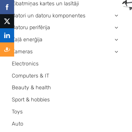
Zibatmiņas kartes un lasītāji
Datori un datoru komponentes
›
Datoru perifērija
›
Zaļā enerģija
›
Kameras
›
Electronics
Computers & IT
Beauty & health
Sport & hobbies
Toys
Auto