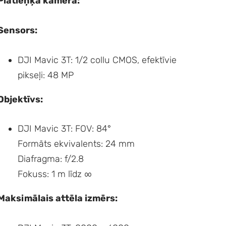
Platleņķa kamera:
Sensors:
DJI Mavic 3T: 1/2 collu CMOS, efektīvie
pikseļi: 48 MP
Objektīvs:
DJI Mavic 3T: FOV: 84°
Formāts ekvivalents: 24 mm
Diafragma: f/2.8
Fokuss: 1 m līdz ∞
Maksimālais attēla izmērs: