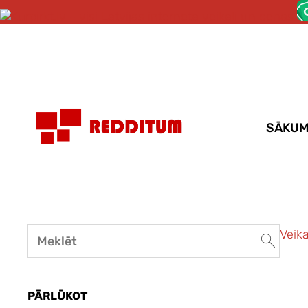
SĀKU
Veika
PĀRLŪKOT