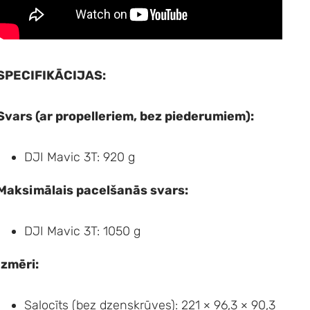
SPECIFIKĀCIJAS:
Svars (ar propelleriem, bez piederumiem):
DJI Mavic 3T: 920 g
Maksimālais pacelšanās svars:
DJI Mavic 3T: 1050 g
Izmēri:
Salocīts (bez dzenskrūves): 221 × 96,3 × 90,3