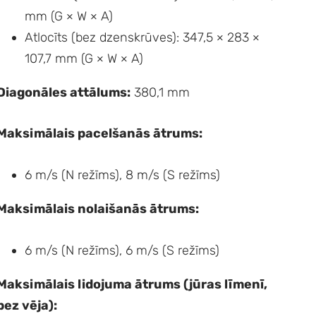
mm (G × W × A)
Atlocīts (bez dzenskrūves): 347,5 × 283 ×
107,7 mm (G × W × A)
Diagonāles attālums:
380,1 mm
Maksimālais pacelšanās ātrums:
6 m/s (N režīms), 8 m/s (S režīms)
Maksimālais nolaišanās ātrums:
6 m/s (N režīms), 6 m/s (S režīms)
Maksimālais lidojuma ātrums (jūras līmenī,
bez vēja):