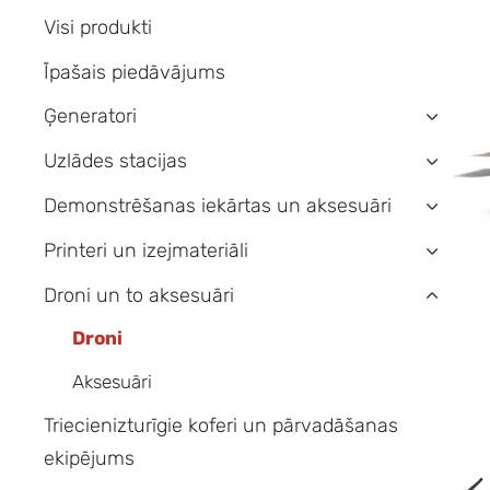
Visi produkti
Īpašais piedāvājums
Ģeneratori
›
Uzlādes stacijas
›
Demonstrēšanas iekārtas un aksesuāri
›
Printeri un izejmateriāli
›
Droni un to aksesuāri
›
Droni
Aksesuāri
Triecienizturīgie koferi un pārvadāšanas
ekipējums