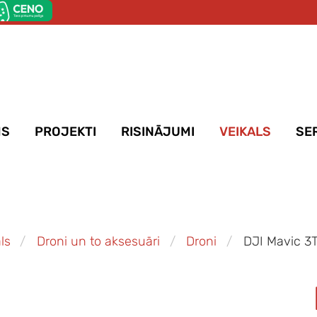
MS
PROJEKTI
RISINĀJUMI
VEIKALS
SE
ls
Droni un to aksesuāri
Droni
DJI Mavic 3