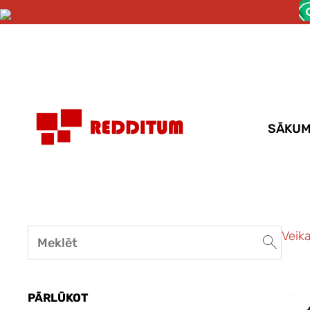
SĀKU
Veika
PĀRLŪKOT