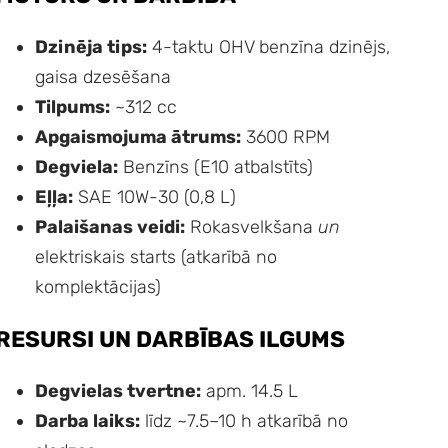
Dzinēja tips:
4-taktu OHV benzīna dzinējs,
gaisa dzesēšana
Tilpums:
~312 cc
Apgaismojuma ātrums:
3600 RPM
Degviela:
Benzīns (E10 atbalstīts)
Eļļa:
SAE 10W-30 (0,8 L)
Palaišanas veidi:
Rokasvelkšana
un
elektriskais starts (atkarībā no
komplektācijas)
RESURSI UN DARBĪBAS ILGUMS
Degvielas tvertne:
apm. 14.5 L
Darba laiks:
līdz ~7.5–10 h atkarībā no