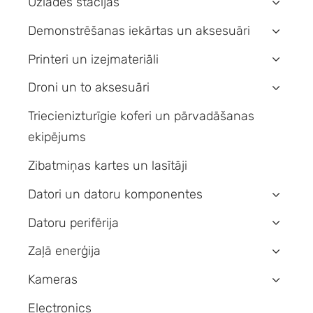
Uzlādes stacijas
›
Demonstrēšanas iekārtas un aksesuāri
›
Printeri un izejmateriāli
›
Droni un to aksesuāri
›
Triecienizturīgie koferi un pārvadāšanas
ekipējums
Zibatmiņas kartes un lasītāji
Datori un datoru komponentes
›
Datoru perifērija
›
Zaļā enerģija
›
Kameras
›
Electronics