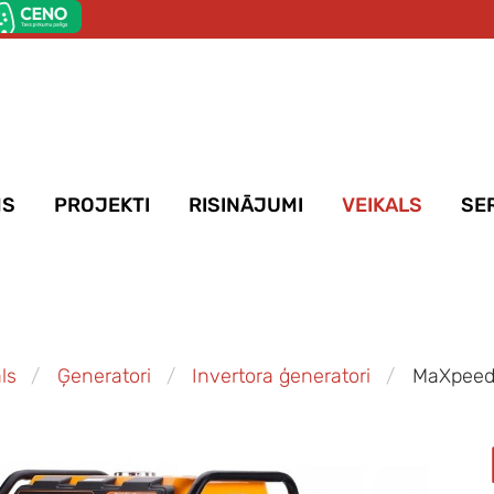
MS
PROJEKTI
RISINĀJUMI
VEIKALS
SE
ls
Ģeneratori
Invertora ģeneratori
MaXpeed