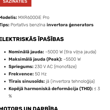
SAZINĀTIES
Modelis:
MXR6000iE Pro
Tips:
Portatīvs benzīna
invertora ģenerators
ELEKTRISKĀS ĪPAŠĪBAS
Nominālā jauda:
~5000 W (tīra viļņa jauda)
Maksimālā jauda (Peak):
~5500 W
Spriegums:
230 V AC (monofāze)
Frekvence:
50 Hz
Tīrais sinusoīds:
jā (invertora tehnoloģija)
Kopējā harmoniskā deformācija (THD):
≤ 3
%
MOTORS UN DARBĪBA