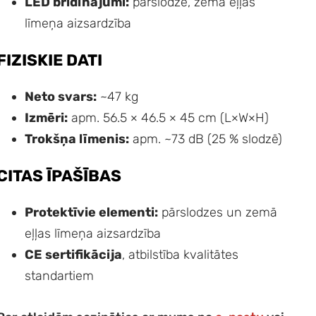
LED brīdinājumi:
pārslodze, zema eļļas
līmeņa aizsardzība
FIZISKIE DATI
Neto svars:
~47 kg
Izmēri:
apm. 56.5 × 46.5 × 45 cm (L×W×H)
Trokšņa līmenis:
apm. ~73 dB (25 % slodzē)
CITAS ĪPAŠĪBAS
Protektīvie elementi:
pārslodzes un zemā
eļļas līmeņa aizsardzība
CE sertifikācija
, atbilstība kvalitātes
standartiem