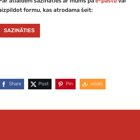
Par atlaidēm sazināties ar mums pa
e-pastu
vai
aizpildot formu, kas atrodama šeit:
SAZINĀTIES
Share
Post
Pin
Ieteikt