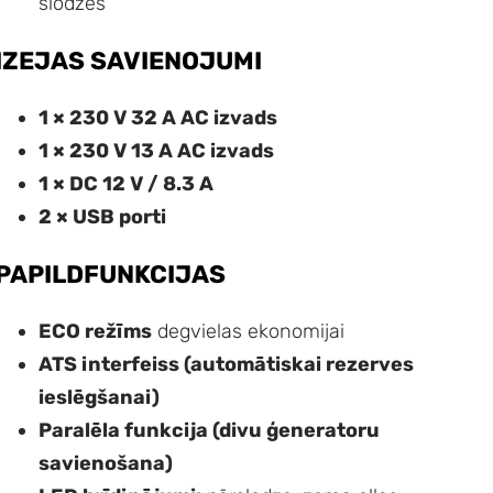
slodzes
IZEJAS SAVIENOJUMI
1 × 230 V 32 A AC izvads
1 × 230 V 13 A AC izvads
1 × DC 12 V / 8.3 A
2 × USB porti
PAPILDFUNKCIJAS
ECO režīms
degvielas ekonomijai
ATS interfeiss (automātiskai rezerves
ieslēgšanai)
Paralēla funkcija (divu ģeneratoru
savienošana)