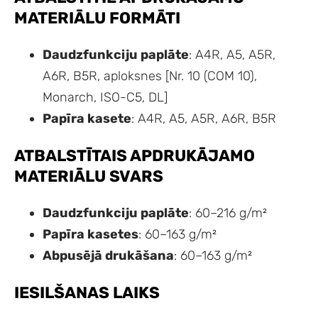
MATERIĀLU FORMĀTI
Daudzfunkciju paplāte
: A4R, A5, A5R,
A6R, B5R, aploksnes [Nr. 10 (COM 10),
Monarch, ISO-C5, DL]
Papīra kasete
: A4R, A5, A5R, A6R, B5R
ATBALSTĪTAIS APDRUKĀJAMO
MATERIĀLU SVARS
Daudzfunkciju paplāte
: 60–216 g/m²
Papīra kasetes
: 60–163 g/m²
Abpusējā drukāšana
: 60–163 g/m²
IESILŠANAS LAIKS