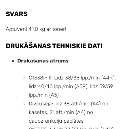
SVARS
Aptuveni 41,0 kg ar toneri
DRUKĀŠANAS TEHNISKIE DATI
Drukāšanas ātrums
C1538iF II: Līdz 38/38 lpp./min (A4R),
līdz 40/40 lpp./min (A5R), līdz 59/59
lpp./min (A5)
Divpusēja: līdz 38 att./min (A4) no
kasetes, 21 att./min (A4) no
daudzfunkciju paplātes