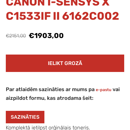
CANON I-SENSYS X
C1533IF II 6162C002
€1903,00
€2151,00
IELIKT GROZĀ
Par atlaidēm sazināties ar mums pa
vai
e-pastu
aizpildot formu, kas atrodama šeit:
SAZINĀTIES
Komplektā ietilpst orģinālais toneris.