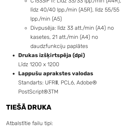
C1533iF II: Līdz 33/33 lpp./min (A4R),
līdz 40/40 lpp./min (A5R), līdz 55/55
lpp./min (A5)
Divpusēja: līdz 33 att./min (A4) no
kasetes, 21 att./min (A4) no
daudzfunkciju paplātes
Drukas izšķirtspēja (dpi)
Līdz 1200 x 1200
Lappušu aprakstes valodas
Standarts: UFRⅡ, PCL6, Adobe®
PostScript®3TM
TIEŠĀ DRUKA
Atbalstītie failu tipi: