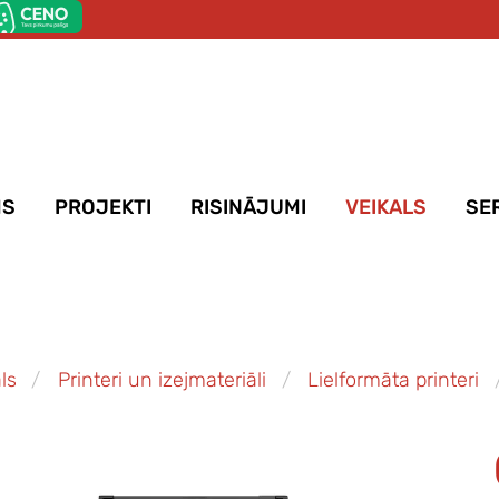
MS
PROJEKTI
RISINĀJUMI
VEIKALS
SE
ls
Printeri un izejmateriāli
Lielformāta printeri