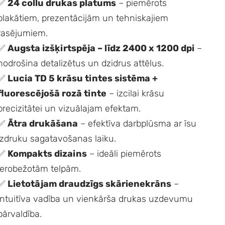
✅
24 collu drukas platums
– piemērots
plakātiem, prezentācijām un tehniskajiem
rasējumiem.
✅
Augsta izšķirtspēja – līdz 2400 x 1200 dpi
–
nodrošina detalizētus un dzidrus attēlus.
✅
Lucia TD 5 krāsu tintes sistēma +
fluorescējošā rozā tinte
– izcilai krāsu
precizitātei un vizuālajam efektam.
✅
Ātra drukāšana
– efektīva darbplūsma ar īsu
izdruku sagatavošanas laiku.
✅
Kompakts dizains
– ideāli piemērots
ierobežotām telpām.
✅
Lietotājam draudzīgs skārienekrāns
–
intuitīva vadība un vienkārša drukas uzdevumu
pārvaldība.