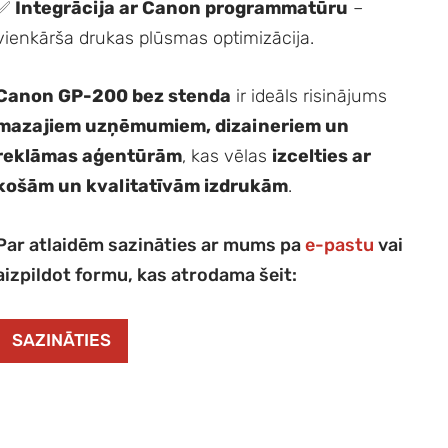
✅
Integrācija ar Canon programmatūru
–
vienkārša drukas plūsmas optimizācija.
Canon GP-200 bez stenda
ir ideāls risinājums
mazajiem uzņēmumiem, dizaineriem un
reklāmas aģentūrām
, kas vēlas
izcelties ar
košām un kvalitatīvām izdrukām
.
Par atlaidēm sazināties ar mums pa
e-pastu
vai
aizpildot formu, kas atrodama šeit:
SAZINĀTIES