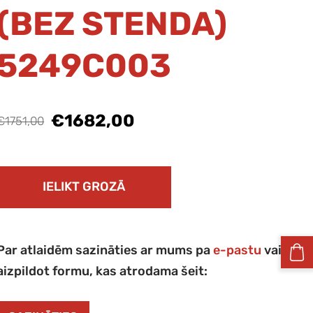
(BEZ STENDA)
5249C003
€1682,00
€1751,00
IELIKT GROZĀ
Par atlaidēm sazināties ar mums pa
e-pastu
vai
aizpildot formu, kas atrodama šeit: