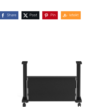
Share
Post
Pin
Ieteikt
M