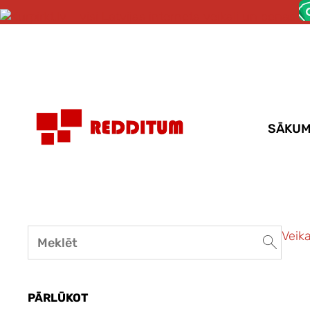
SĀKU
Veika
PĀRLŪKOT