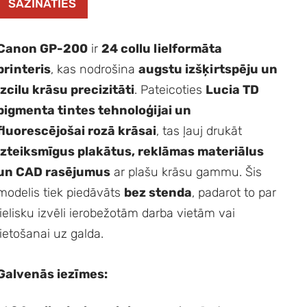
SAZINĀTIES
Canon GP-200
ir
24 collu lielformāta
printeris
, kas nodrošina
augstu izšķirtspēju un
izcilu krāsu precizitāti
. Pateicoties
Lucia TD
pigmenta tintes tehnoloģijai un
fluorescējošai rozā krāsai
, tas ļauj drukāt
izteiksmīgus plakātus, reklāmas materiālus
un CAD rasējumus
ar plašu krāsu gammu. Šis
modelis tiek piedāvāts
bez stenda
, padarot to par
lielisku izvēli ierobežotām darba vietām vai
lietošanai uz galda.
Galvenās iezīmes: