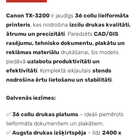
Canon TX-3200
ir jaudīgs
36 collu lielformāta
printeris
, kas nodrošina
izcilu drukas kvalitāti,
ātrumu un precizitāti
. Paredzēts
CAD/GIS
rasējumu, tehnisko dokumentu, plakātu un
reklāmas materiālu
drukāšanai, šis modelis
piedāvā
uzlabotu produktivitāti un
efektivitāti
. Komplektā iekļautais
stends
nodrošina ērtu lietošanu un stabilitāti
.
Galvenās iezīmes:
✅
36 collu drukas platums
– ideāli piemērots
lielformāta dokumentiem un plakātiem.
✅
Augsta drukas izšķirtspēja
– līdz
2400 x