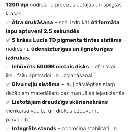
1200 dpi
nodrošina precīzas detaļas un spilgtas
krāsas.
✅
Ātra drukāšana
– spēj izdrukāt
A1 formāta
lapu aptuveni 2,5 sekundēs
.
✅
5 krāsu Lucia TD pigmenta tintes sistēma
–
nodrošina
ūdensizturīgas un ilgnoturīgas
izdrukas
.
✅
Iebūvēts 500GB cietais disks
– efektīvai
lielu failu apstrādei un uzglabāšanai.
✅
Divu ruļļu sistēma
– ļauj pārslēgties starp
dažādiem materiāliem bez manuālas iejaukšanās.
✅
Lietotājam draudzīgs skārienekrāns
–
vienkārša vadība un drukas uzdevumu
pārvaldība.
✅
Integrēts stends
– nodrošina stabilitāti un