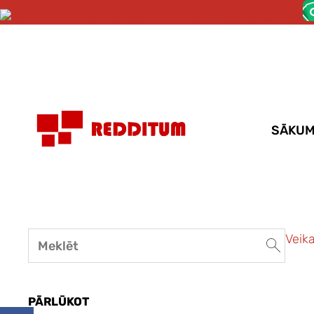
SĀKU
Veika
PĀRLŪKOT