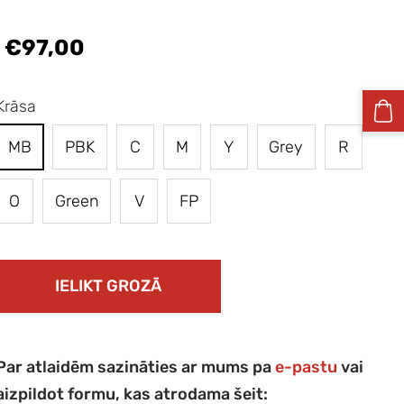
€97,00
Krāsa
MB
PBK
C
M
Y
Grey
R
O
Green
V
FP
IELIKT GROZĀ
Par atlaidēm sazināties ar mums pa
e-pastu
vai
aizpildot formu, kas atrodama šeit: