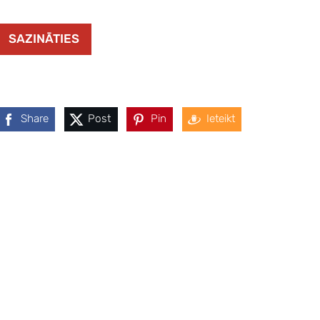
SAZINĀTIES
Share
Post
Pin
Ieteikt