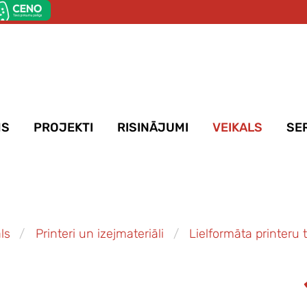
MS
PROJEKTI
RISINĀJUMI
VEIKALS
SE
ls
Printeri un izejmateriāli
Lielformāta printeru t