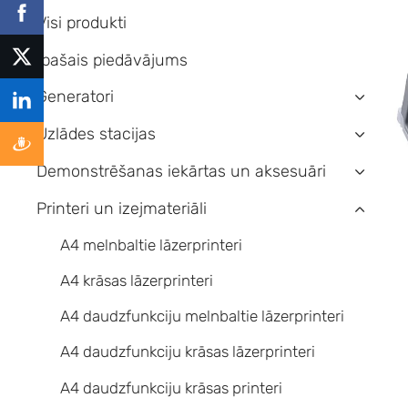
Visi produkti
Īpašais piedāvājums
Ģeneratori
›
Uzlādes stacijas
›
Demonstrēšanas iekārtas un aksesuāri
›
Printeri un izejmateriāli
›
A4 melnbaltie lāzerprinteri
A4 krāsas lāzerprinteri
A4 daudzfunkciju melnbaltie lāzerprinteri
A4 daudzfunkciju krāsas lāzerprinteri
A4 daudzfunkciju krāsas printeri