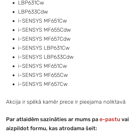
LBP631Cw
LBP633Cdw
i-SENSYS MF651Cw
i-SENSYS MF655Cdw
i-SENSYS MF657Cdw
i-SENSYS LBP631Cw
i-SENSYS LBP633Cdw
i-SENSYS MF651Cw
i-SENSYS MF655Cw
i-SENSYS MF657Cw
Akcija ir spēkā kamēr prece ir pieejama noliktavā
Par atlaidēm sazināties ar mums pa
e-pastu
vai
aizpildot formu, kas atrodama šeit: