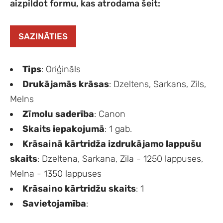
aizpildot formu, kas atrodama šeit:
SAZINĀTIES
Tips
: Oriģināls
Drukājamās krāsas
: Dzeltens, Sarkans, Zils,
Melns
Zīmolu saderība
: Canon
Skaits iepakojumā
: 1 gab.
Krāsainā kārtridža izdrukājamo lappušu
skaits
: Dzeltena, Sarkana, Zila - 1250 lappuses,
Melna - 1350 lappuses
Krāsaino kārtridžu skaits
: 1
Savietojamība
: