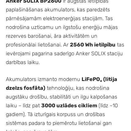
Anker SOLIX BP2600
ir augstas ietilpības
paplašināšanas akumulators, kas paredzēts
pārnēsājamām elektroenerģijas stacijām. Tas
nodrošina uzticamu un ilgstošu enerģiju mājas
rezerves barošanai, āra aktivitātēm un
profesionālai lietošanai. Ar
2560 Wh ietilpību
tas
ievērojami pagarina saderīgo Anker SOLIX staciju
darbības laiku.
Akumulators izmanto modernu
LiFePO₄ (litija
dzelzs fosfāta)
tehnoloģiju, kas nodrošina
augstāku drošību, stabilitāti un ilgu kalpošanas
laiku – līdz pat
3000 uzlādes cikliem
(līdz ~10
gadiem). Tā izturīgais korpuss un drošības
sistēmas padara to piemērotu lietošanai gan