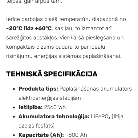
telpās, gan ārpus tām.
Ierīce darbojas plašā temperatūru diapazonā no
-20°C līdz +60°C
, kas ļauj to izmantot arī
sarežģītos apstākļos. Vienkāršā pieslēgšana un
kompaktais dizains padara to par ideālu
risinājumu enerģijas sistēmas paplašināšanai.
TEHNISKĀ SPECIFIKĀCIJA
Produkta tips:
Paplašināšanas akumulators
elektroenerģijas stacijām
Ietilpība:
2560 Wh
Akumulatora tehnoloģija:
LiFePO₄ (litija
dzelzs fosfāts)
Kapacitāte (Ah):
~800 Ah