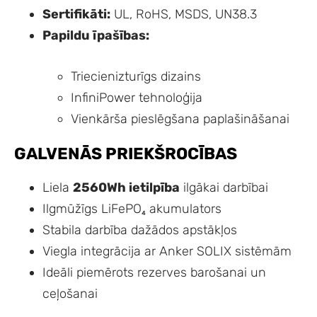
Sertifikāti:
UL, RoHS, MSDS, UN38.3
Papildu īpašības:
Triecienizturīgs dizains
InfiniPower tehnoloģija
Vienkārša pieslēgšana paplašināšanai
GALVENĀS PRIEKŠROCĪBAS
Liela
2560Wh ietilpība
ilgākai darbībai
Ilgmūžīgs LiFePO₄ akumulators
Stabila darbība dažādos apstākļos
Viegla integrācija ar Anker SOLIX sistēmām
Ideāli piemērots rezerves barošanai un
ceļošanai