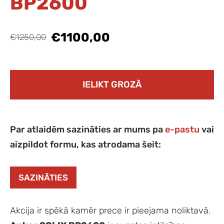
BP2600
€1100,00
€1250,00
IELIKT GROZĀ
Par atlaidēm sazināties ar mums pa
e-pastu
vai
aizpildot formu, kas atrodama šeit:
SAZINĀTIES
Akcija ir spēkā kamēr prece ir pieejama noliktavā.