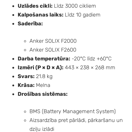
Uzlādes cikli:
Līdz 3000 cikliem
Kalpošanas laiks:
Līdz 10 gadiem
Saderība:
Anker SOLIX F2000
Anker SOLIX F2600
Darba temperatūra:
-20°C līdz +60°C
Izmēri (P × D × A):
443 × 238 × 268 mm
Svars:
21.8 kg
Krāsa:
Melna
Drošības sistēmas:
BMS (Battery Management System)
Aizsardzība pret pārlādi, pārkaršanu un
dziļu izlādi