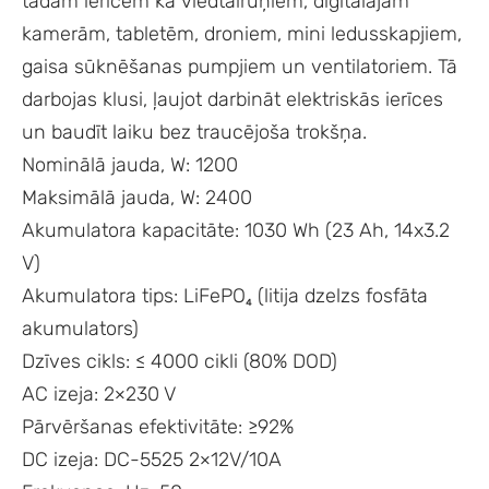
tādām ierīcēm kā viedtālruņiem, digitālajām
kamerām, tabletēm, droniem, mini ledusskapjiem,
gaisa sūknēšanas pumpjiem un ventilatoriem. Tā
darbojas klusi, ļaujot darbināt elektriskās ierīces
un baudīt laiku bez traucējoša trokšņa.
Nominālā jauda, W: 1200
Maksimālā jauda, W: 2400
Akumulatora kapacitāte: 1030 Wh (23 Ah, 14x3.2
V)
Akumulatora tips: LiFePO₄ (litija dzelzs fosfāta
akumulators)
Dzīves cikls: ≤ 4000 cikli (80% DOD)
AC izeja: 2×230 V
Pārvēršanas efektivitāte: ≥92%
DC izeja: DC-5525 2×12V/10A