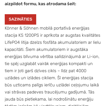
aizpildot formu, kas atrodama šeit:
SAZINĀTIES
Könner & Söhnen mobilā portatīvā enerģijas
stacija KS 1200PS ir aprīkota ar augstas kvalitātes
LifePO4 litija dzelzs fosfāta akumulatoriem ar lielu
kapacitāti. Šiem akumulatoriem ir augstāka
enerģijas blīvuma vērtība salīdzinājumā ar Li-ion,
tie spēj uzglabāt vairāk enerģijas kompakti un
tiem ir ļoti garš dzīves cikls – līdz pat 4000
uzlādes un izlādes cikliem. Šī enerģijas stacija
būs uzticams palīgs ierīču uzlādei ceļojumu laikā
vai strāvas padeves traucējumu gadījumā. Tās
jauda būs pietiekama, lai nodrošinātu enerģiju