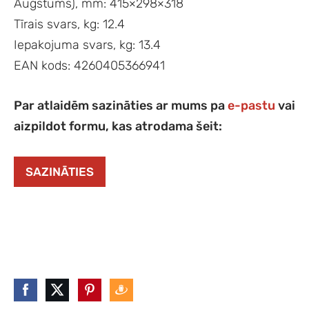
Augstums), mm: 415×298×318
Tīrais svars, kg: 12.4
Iepakojuma svars, kg: 13.4
EAN kods: 4260405366941
Par atlaidēm sazināties ar mums pa
e-pastu
vai
aizpildot formu, kas atrodama šeit:
SAZINĀTIES