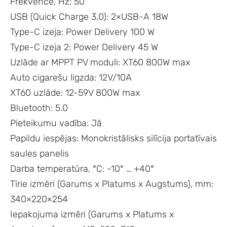
Frekvence, Hz: 50
USB (Quick Charge 3.0): 2×USB-A 18W
Type-C izeja: Power Delivery 100 W
Type-C izeja 2: Power Delivery 45 W
Uzlāde ar MPPT PV moduli: XT60 800W max
Auto cigarešu ligzda: 12V/10A
XT60 uzlāde: 12-59V 800W max
Bluetooth: 5.0
Pieteikumu vadība: Jā
Papildu iespējas: Monokristālisks silīcija portatīvais
saules panelis
Darba temperatūra, °C: -10° … +40°
Tīrie izmēri (Garums x Platums x Augstums), mm:
340×220×254
Iepakojuma izmēri (Garums x Platums x