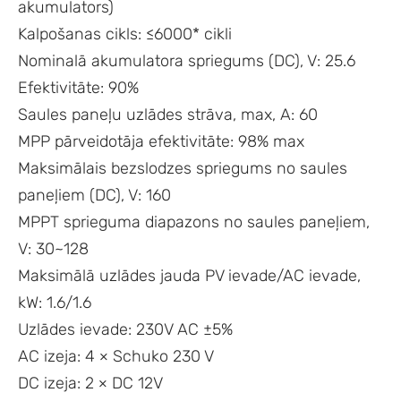
akumulators)
Kalpošanas cikls: ≤6000* cikli
Nominalā akumulatora spriegums (DC), V: 25.6
Efektivitāte: 90%
Saules paneļu uzlādes strāva, max, A: 60
MPP pārveidotāja efektivitāte: 98% max
Maksimālais bezslodzes spriegums no saules
paneļiem (DC), V: 160
MPPT sprieguma diapazons no saules paneļiem,
V: 30~128
Maksimālā uzlādes jauda PV ievade/AC ievade,
kW: 1.6/1.6
Uzlādes ievade: 230V AC ±5%
AC izeja: 4 × Schuko 230 V
DC izeja: 2 × DC 12V