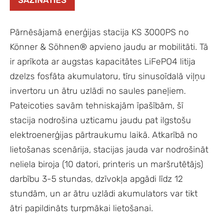
SAZINĀTIES
Pārnēsājamā enerģijas stacija KS 3000PS no
Könner & Söhnen® apvieno jaudu ar mobilitāti. Tā
ir aprīkota ar augstas kapacitātes LiFePO4 litija
dzelzs fosfāta akumulatoru, tīru sinusoīdalā viļņu
invertoru un ātru uzlādi no saules paneļiem.
Pateicoties savām tehniskajām īpašībām, šī
stacija nodrošina uzticamu jaudu pat ilgstošu
elektroenerģijas pārtraukumu laikā. Atkarībā no
lietošanas scenārija, stacijas jauda var nodrošināt
neliela biroja (10 datori, printeris un maršrutētājs)
darbību 3-5 stundas, dzīvokļa apgādi līdz 12
stundām, un ar ātru uzlādi akumulators var tikt
ātri papildināts turpmākai lietošanai.