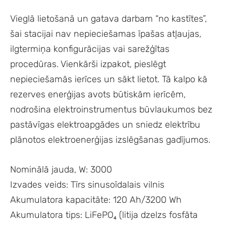
Vieglā lietošanā un gatava darbam “no kastītes”,
šai stacijai nav nepieciešamas īpašas atļaujas,
ilgtermiņa konfigurācijas vai sarežģītas
procedūras. Vienkārši izpakot, pieslēgt
nepieciešamās ierīces un sākt lietot. Tā kalpo kā
rezerves enerģijas avots būtiskām ierīcēm,
nodrošina elektroinstrumentus būvlaukumos bez
pastāvīgas elektroapgādes un sniedz elektrību
plānotos elektroenerģijas izslēgšanas gadījumos.
Nominālā jauda, W: 3000
Izvades veids: Tīrs sinusoīdalais vilnis
Akumulatora kapacitāte: 120 Ah/3200 Wh
Akumulatora tips: LiFePO₄ (litija dzelzs fosfāta