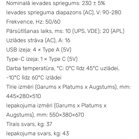
Nominalā ievades spriegums: 230 ± 5%
Ievades sprieguma diapazons (AC), V: 90-280
Frekvence, Hz: 50/60
Pārsūtīšanas laiks, ms: 10 (UPS, VDE); 20 (APL)
Uzlādes strāva (AC), A: 16
USB izeja: 4 × Type A (5V)
Type-C izeja: 1 × Type C (5V)
Darba temperatūra, °C: 0°C līdz 45°C uzlādei,
-10°C līdz 60°C izlādei
Tīrie izmēri (Garums x Platums x Augstums), mm:
445×280×510
Iepakojuma izmēri (Garums x Platums x
Augstums), mm: 550×380×670
Tīrais svars, kg: 37
Iepakojuma svars, kg: 43