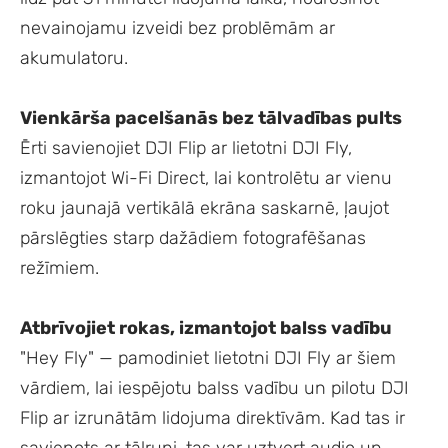
nevainojamu izveidi bez problēmām ar
akumulatoru.
Vienkārša pacelšanās bez tālvadības pults
Ērti savienojiet DJI Flip ar lietotni DJI Fly,
izmantojot Wi-Fi Direct, lai kontrolētu ar vienu
roku jaunajā vertikālā ekrāna saskarnē, ļaujot
pārslēgties starp dažādiem fotografēšanas
režīmiem.
Atbrīvojiet rokas, izmantojot balss vadību
"Hey Fly" — pamodiniet lietotni DJI Fly ar šiem
vārdiem, lai iespējotu balss vadību un pilotu DJI
Flip ar izrunātām lidojuma direktīvām. Kad tas ir
savienots ar tālruni, tas var uztvert audio un