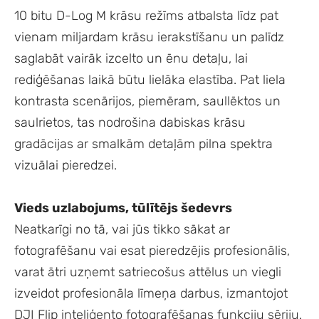
10 bitu D-Log M krāsu režīms atbalsta līdz pat
vienam miljardam krāsu ierakstīšanu un palīdz
saglabāt vairāk izcelto un ēnu detaļu, lai
rediģēšanas laikā būtu lielāka elastība. Pat liela
kontrasta scenārijos, piemēram, saullēktos un
saulrietos, tas nodrošina dabiskas krāsu
gradācijas ar smalkām detaļām pilna spektra
vizuālai pieredzei.
Vieds uzlabojums, tūlītējs šedevrs
Neatkarīgi no tā, vai jūs tikko sākat ar
fotografēšanu vai esat pieredzējis profesionālis,
varat ātri uzņemt satriecošus attēlus un viegli
izveidot profesionāla līmeņa darbus, izmantojot
DJI Flip inteliģento fotografēšanas funkciju sēriju.