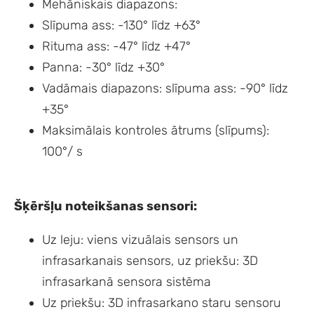
Mehāniskais diapazons:
Slīpuma ass: -130° līdz +63°
Rituma ass: -47° līdz +47°
Panna: -30° līdz +30°
Vadāmais diapazons: slīpuma ass: -90° līdz
+35°
Maksimālais kontroles ātrums (slīpums):
100°/ s
Šķēršļu noteikšanas sensori:
Uz leju: viens vizuālais sensors un
infrasarkanais sensors, uz priekšu: 3D
infrasarkanā sensora sistēma
Uz priekšu: 3D infrasarkano staru sensoru