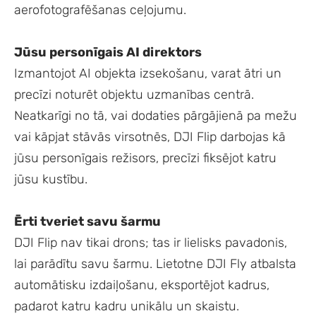
aerofotografēšanas ceļojumu.
Jūsu personīgais AI direktors
Izmantojot AI objekta izsekošanu, varat ātri un
precīzi noturēt objektu uzmanības centrā.
Neatkarīgi no tā, vai dodaties pārgājienā pa mežu
vai kāpjat stāvās virsotnēs, DJI Flip darbojas kā
jūsu personīgais režisors, precīzi fiksējot katru
jūsu kustību.
Ērti tveriet savu šarmu
DJI Flip nav tikai drons; tas ir lielisks pavadonis,
lai parādītu savu šarmu. Lietotne DJI Fly atbalsta
automātisku izdaiļošanu, eksportējot kadrus,
padarot katru kadru unikālu un skaistu.