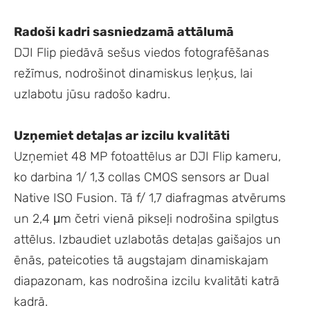
Radoši kadri sasniedzamā attālumā
DJI Flip piedāvā sešus viedos fotografēšanas
režīmus, nodrošinot dinamiskus leņķus, lai
uzlabotu jūsu radošo kadru.
Uzņemiet detaļas ar izcilu kvalitāti
Uzņemiet 48 MP fotoattēlus ar DJI Flip kameru,
ko darbina 1/ 1,3 collas CMOS sensors ar Dual
Native ISO Fusion. Tā f/ 1,7 diafragmas atvērums
un 2,4 μm četri vienā pikseļi nodrošina spilgtus
attēlus. Izbaudiet uzlabotās detaļas gaišajos un
ēnās, pateicoties tā augstajam dinamiskajam
diapazonam, kas nodrošina izcilu kvalitāti katrā
kadrā.