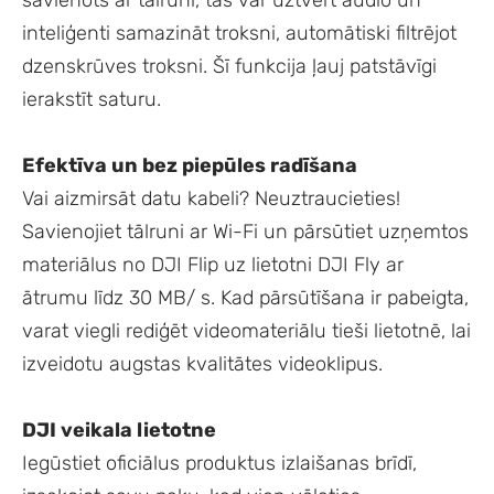
inteliģenti samazināt troksni, automātiski filtrējot
dzenskrūves troksni. Šī funkcija ļauj patstāvīgi
ierakstīt saturu.
Efektīva un bez piepūles radīšana
Vai aizmirsāt datu kabeli? Neuztraucieties!
Savienojiet tālruni ar Wi-Fi un pārsūtiet uzņemtos
materiālus no DJI Flip uz lietotni DJI Fly ar
ātrumu līdz 30 MB/ s. Kad pārsūtīšana ir pabeigta,
varat viegli rediģēt videomateriālu tieši lietotnē, lai
izveidotu augstas kvalitātes videoklipus.
DJI veikala lietotne
Iegūstiet oficiālus produktus izlaišanas brīdī,