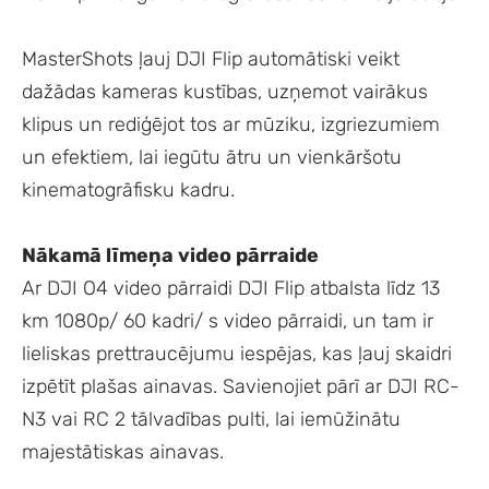
MasterShots ļauj DJI Flip automātiski veikt
dažādas kameras kustības, uzņemot vairākus
klipus un rediģējot tos ar mūziku, izgriezumiem
un efektiem, lai iegūtu ātru un vienkāršotu
kinematogrāfisku kadru.
Nākamā līmeņa video pārraide
Ar DJI O4 video pārraidi DJI Flip atbalsta līdz 13
km 1080p/ 60 kadri/ s video pārraidi, un tam ir
lieliskas prettraucējumu iespējas, kas ļauj skaidri
izpētīt plašas ainavas. Savienojiet pārī ar DJI RC-
N3 vai RC 2 tālvadības pulti, lai iemūžinātu
majestātiskas ainavas.