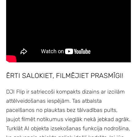
ĒRTI SALOKIET, FILMĒJIET PRASMĪGI!
DJI Flip ir satriecoši kompakts dizains ar izcilām
attēlveidošanas iespējām. Tas atbalsta
pacelšanos no plauktas bez tālvadības pults,
ļaujot filmēt notikumus vieglāk nekā jebkad agrāk.
Turklāt AI objekta izsekošanas funkcija nodrošina,