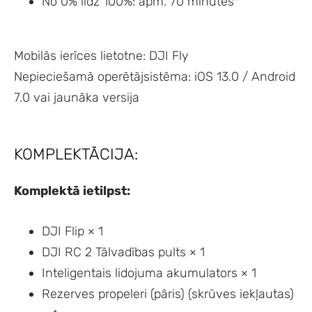
No 0% līdz 100%: apm. 70 minūtes*
Mobilās ierīces lietotne: DJI Fly
Nepieciešamā operētājsistēma: iOS 13.0 / Android
7.0 vai jaunāka versija
KOMPLEKTĀCIJA:
Komplektā ietilpst:
DJI Flip × 1
DJI RC 2 Tālvadības pults × 1
Inteligentais lidojuma akumulators × 1
Rezerves propeleri (pāris) (skrūves iekļautas)