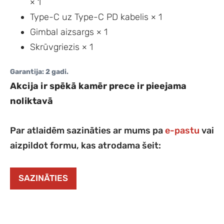
× 1
Type-C uz Type-C PD kabelis × 1
Gimbal aizsargs × 1
Skrūvgriezis × 1
Garantija: 2 gadi.
Akcija ir spēkā kamēr prece ir pieejama
noliktavā
Par atlaidēm sazināties ar mums pa
e-pastu
vai
aizpildot formu, kas atrodama šeit:
SAZINĀTIES