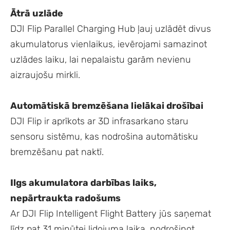
Ātrā uzlāde
DJI Flip Parallel Charging Hub ļauj uzlādēt divus
akumulatorus vienlaikus, ievērojami samazinot
uzlādes laiku, lai nepalaistu garām nevienu
aizraujošu mirkli.
Automātiskā bremzēšana lielākai drošībai
DJI Flip ir aprīkots ar 3D infrasarkano staru
sensoru sistēmu, kas nodrošina automātisku
bremzēšanu pat naktī.
Ilgs akumulatora darbības laiks,
nepārtraukta radošums
Ar DJI Flip Intelligent Flight Battery jūs saņemat
līdz pat 31 minūtei lidojuma laika, nodrošinot