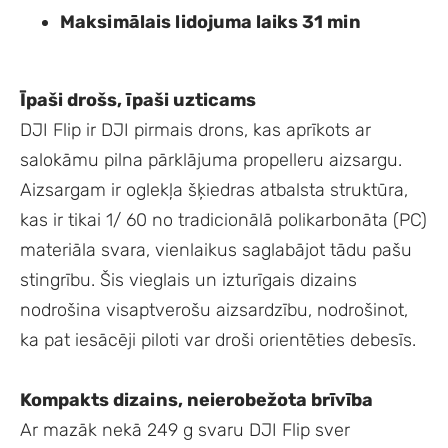
Maksimālais lidojuma laiks 31 min
Īpaši drošs, īpaši uzticams
DJI Flip ir DJI pirmais drons, kas aprīkots ar
salokāmu pilna pārklājuma propelleru aizsargu.
Aizsargam ir oglekļa šķiedras atbalsta struktūra,
kas ir tikai 1/ 60 no tradicionālā polikarbonāta (PC)
materiāla svara, vienlaikus saglabājot tādu pašu
stingrību. Šis vieglais un izturīgais dizains
nodrošina visaptverošu aizsardzību, nodrošinot,
ka pat iesācēji piloti var droši orientēties debesīs.
Kompakts dizains, neierobežota brīvība
Ar mazāk nekā 249 g svaru DJI Flip sver