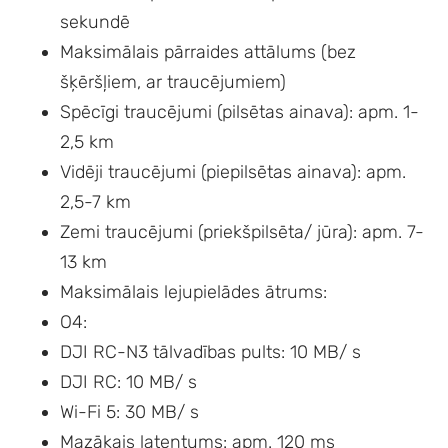
sekundē
Maksimālais pārraides attālums (bez
šķēršļiem, ar traucējumiem)
Spēcīgi traucējumi (pilsētas ainava): apm. 1-
2,5 km
Vidēji traucējumi (piepilsētas ainava): apm.
2,5-7 km
Zemi traucējumi (priekšpilsēta/ jūra): apm. 7-
13 km
Maksimālais lejupielādes ātrums:
O4:
DJI RC-N3 tālvadības pults: 10 MB/ s
DJI RC: 10 MB/ s
Wi-Fi 5: 30 MB/ s
Mazākais latentums: apm. 120 ms