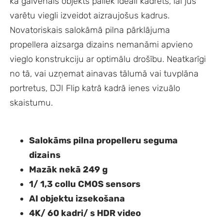
ka galvenais objekts paliek ideāli kadrēts, lai jūs
varētu viegli izveidot aizraujošus kadrus.
Novatoriskais salokāmā pilna pārklājuma
propellera aizsarga dizains nemanāmi apvieno
vieglo konstrukciju ar optimālu drošību. Neatkarīgi
no tā, vai uzņemat ainavas tālumā vai tuvplāna
portretus, DJI Flip katrā kadrā ienes vizuālo
skaistumu.
Salokāms pilna propelleru seguma
dizains
Mazāk nekā 249 g
1/ 1,3 collu CMOS sensors
AI objektu izsekošana
4K/ 60 kadri/ s HDR video