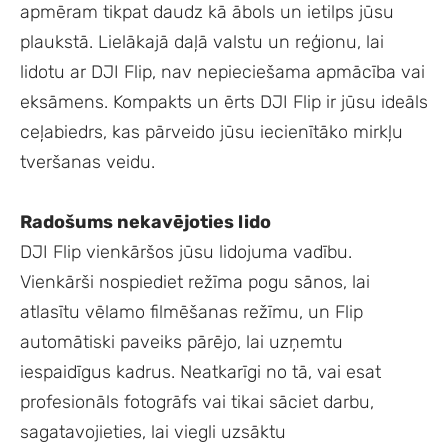
apmēram tikpat daudz kā ābols un ietilps jūsu
plaukstā. Lielākajā daļā valstu un reģionu, lai
lidotu ar DJI Flip, nav nepieciešama apmācība vai
eksāmens. Kompakts un ērts DJI Flip ir jūsu ideāls
ceļabiedrs, kas pārveido jūsu iecienītāko mirkļu
tveršanas veidu.
Radošums nekavējoties lido
DJI Flip vienkāršos jūsu lidojuma vadību.
Vienkārši nospiediet režīma pogu sānos, lai
atlasītu vēlamo filmēšanas režīmu, un Flip
automātiski paveiks pārējo, lai uzņemtu
iespaidīgus kadrus. Neatkarīgi no tā, vai esat
profesionāls fotogrāfs vai tikai sāciet darbu,
sagatavojieties, lai viegli uzsāktu