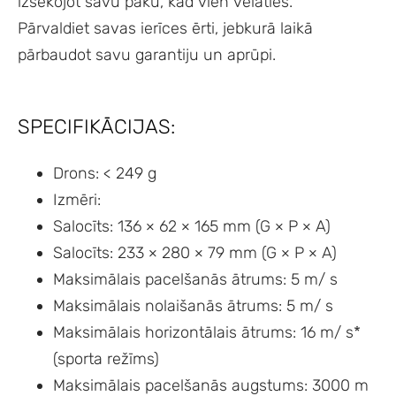
izsekojot savu paku, kad vien vēlaties.
Pārvaldiet savas ierīces ērti, jebkurā laikā
pārbaudot savu garantiju un aprūpi.
SPECIFIKĀCIJAS:
Drons: < 249 g
Izmēri:
Salocīts: 136 × 62 × 165 mm (G × P × A)
Salocīts: 233 × 280 × 79 mm (G × P × A)
Maksimālais pacelšanās ātrums: 5 m/ s
Maksimālais nolaišanās ātrums: 5 m/ s
Maksimālais horizontālais ātrums: 16 m/ s*
(sporta režīms)
Maksimālais pacelšanās augstums: 3000 m