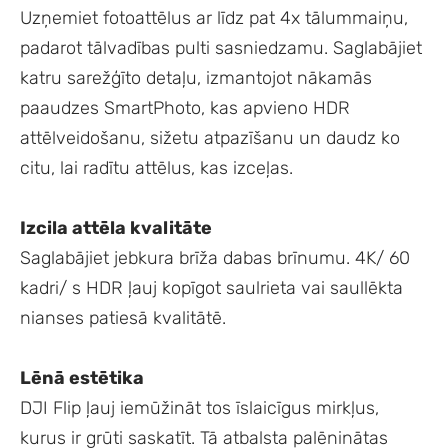
Uzņemiet fotoattēlus ar līdz pat 4x tālummaiņu,
padarot tālvadības pulti sasniedzamu. Saglabājiet
katru sarežģīto detaļu, izmantojot nākamās
paaudzes SmartPhoto, kas apvieno HDR
attēlveidošanu, sižetu atpazīšanu un daudz ko
citu, lai radītu attēlus, kas izceļas.
Izcila attēla kvalitāte
Saglabājiet jebkura brīža dabas brīnumu. 4K/ 60
kadri/ s HDR ļauj kopīgot saulrieta vai saullēkta
nianses patiesā kvalitātē.
Lēnā estētika
DJI Flip ļauj iemūžināt tos īslaicīgus mirkļus,
kurus ir grūti saskatīt. Tā atbalsta palēninātas