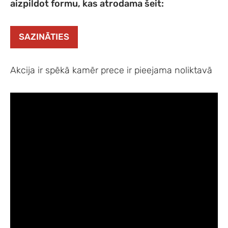
aizpildot formu, kas atrodama šeit:
SAZINĀTIES
Akcija ir spēkā kamēr prece ir pieejama noliktavā