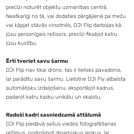
precīzi noturēt objektu uzmanības centrā.
Neatkarīgi no tā, vai dodaties pārgājienā pa mežu
vai kāpjat stāvās virsotnēs, DJI Flip darbojas kā
jūsu personīgais režisors, precīzi fiksējot katru
jūsu kustību.
Ērti tveriet savu šarmu
DJI Flip nav tikai drons; tas ir lielisks pavadonis,
lai parādītu savu šarmu. Lietotne DJI Fly atbalsta
automātisku izdaiļošanu, eksportējot kadrus,
padarot katru kadru unikālu un skaistu.
Radoši kadri sasniedzamā attālumā
DJI Flip piedāvā sešus viedos fotografēšanas
režīmus, nodrošinot dinamiskus leņķus, lai