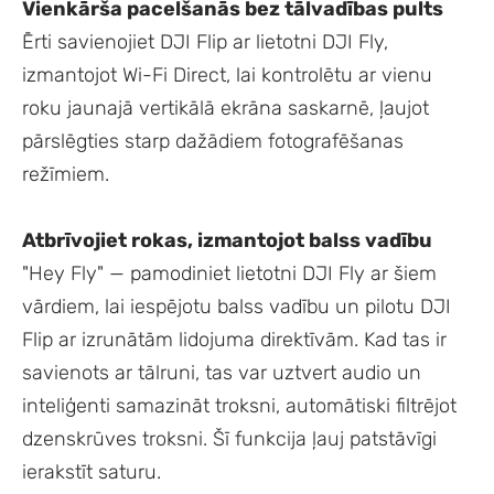
Vienkārša pacelšanās bez tālvadības pults
Ērti savienojiet DJI Flip ar lietotni DJI Fly,
izmantojot Wi-Fi Direct, lai kontrolētu ar vienu
roku jaunajā vertikālā ekrāna saskarnē, ļaujot
pārslēgties starp dažādiem fotografēšanas
režīmiem.
Atbrīvojiet rokas, izmantojot balss vadību
"Hey Fly" — pamodiniet lietotni DJI Fly ar šiem
vārdiem, lai iespējotu balss vadību un pilotu DJI
Flip ar izrunātām lidojuma direktīvām. Kad tas ir
savienots ar tālruni, tas var uztvert audio un
inteliģenti samazināt troksni, automātiski filtrējot
dzenskrūves troksni. Šī funkcija ļauj patstāvīgi
ierakstīt saturu.