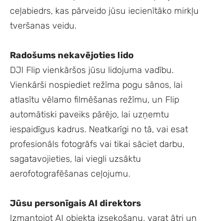
ceļabiedrs, kas pārveido jūsu iecienītāko mirkļu
tveršanas veidu.
Radošums nekavējoties lido
DJI Flip vienkāršos jūsu lidojuma vadību.
Vienkārši nospiediet režīma pogu sānos, lai
atlasītu vēlamo filmēšanas režīmu, un Flip
automātiski paveiks pārējo, lai uzņemtu
iespaidīgus kadrus. Neatkarīgi no tā, vai esat
profesionāls fotogrāfs vai tikai sāciet darbu,
sagatavojieties, lai viegli uzsāktu
aerofotografēšanas ceļojumu.
Jūsu personīgais AI direktors
Izmantojot AI objekta izsekošanu, varat ātri un