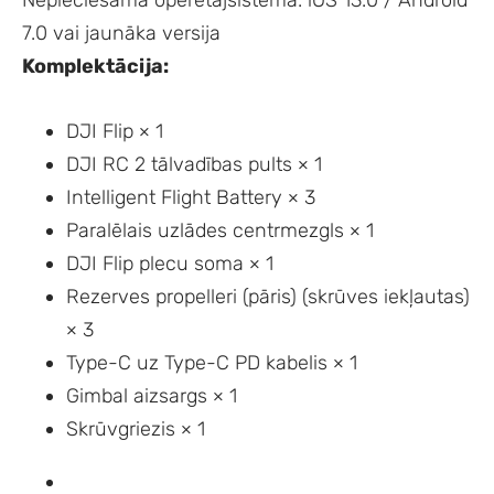
Nepieciešamā operētājsistēma: iOS 13.0 / Android
7.0 vai jaunāka versija
Komplektācija:
DJI Flip × 1
DJI RC 2 tālvadības pults × 1
Intelligent Flight Battery × 3
Paralēlais uzlādes centrmezgls × 1
DJI Flip plecu soma × 1
Rezerves propelleri (pāris) (skrūves iekļautas)
× 3
Type-C uz Type-C PD kabelis × 1
Gimbal aizsargs × 1
Skrūvgriezis × 1