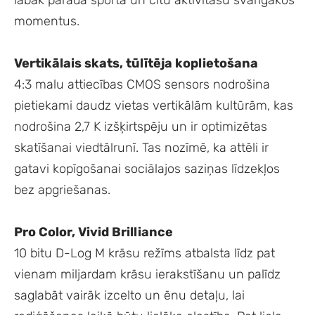
labāk parāda sporta un citu aktivitāšu svarīgākos
momentus.
Vertikālais skats, tūlītēja koplietošana
4:3 malu attiecības CMOS sensors nodrošina
pietiekami daudz vietas vertikālām kultūrām, kas
nodrošina 2,7 K izšķirtspēju un ir optimizētas
skatīšanai viedtālrunī. Tas nozīmē, ka attēli ir
gatavi kopīgošanai sociālajos saziņas līdzekļos
bez apgriešanas.
Pro Color, Vivid Brilliance
10 bitu D-Log M krāsu režīms atbalsta līdz pat
vienam miljardam krāsu ierakstīšanu un palīdz
saglabāt vairāk izcelto un ēnu detaļu, lai