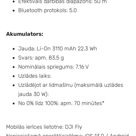
Efektīvais darbības diapazons: 50 m
Bluetooth protokols: 5.0
Akumulators:
Jauda: Li-On 3110 mAh 22,3 Wh
Svars: apm. 83,5 g
Nominālais spriegums: 7,16 V
Uzlādes laiks:
Uzlādējot ar lidmašīnu (maksimālā uzlādes
jauda 30 W):
No 0% līdz 100%: apm. 70 minūtes*
Mobilās ierīces lietotne: DJI Fly