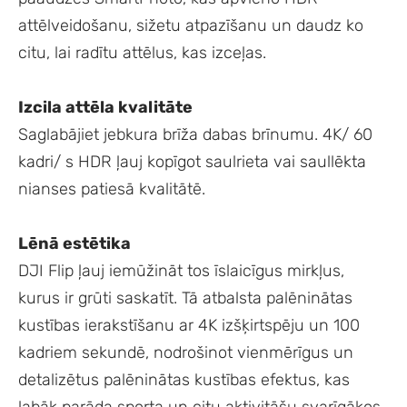
attēlveidošanu, sižetu atpazīšanu un daudz ko
citu, lai radītu attēlus, kas izceļas.
Izcila attēla kvalitāte
Saglabājiet jebkura brīža dabas brīnumu. 4K/ 60
kadri/ s HDR ļauj kopīgot saulrieta vai saullēkta
nianses patiesā kvalitātē.
Lēnā estētika
DJI Flip ļauj iemūžināt tos īslaicīgus mirkļus,
kurus ir grūti saskatīt. Tā atbalsta palēninātas
kustības ierakstīšanu ar 4K izšķirtspēju un 100
kadriem sekundē, nodrošinot vienmērīgus un
detalizētus palēninātas kustības efektus, kas