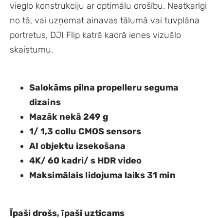
vieglo konstrukciju ar optimālu drošību. Neatkarīgi
no tā, vai uzņemat ainavas tālumā vai tuvplāna
portretus, DJI Flip katrā kadrā ienes vizuālo
skaistumu.
Salokāms pilna propelleru seguma
dizains
Mazāk nekā 249 g
1/ 1,3 collu CMOS sensors
AI objektu izsekošana
4K/ 60 kadri/ s HDR video
Maksimālais lidojuma laiks 31 min
Īpaši drošs, īpaši uzticams