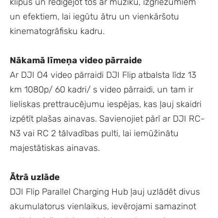
klipus un rediģējot tos ar mūziku, izgriezumiem
un efektiem, lai iegūtu ātru un vienkāršotu
kinematogrāfisku kadru.
Nākamā līmeņa video pārraide
Ar DJI O4 video pārraidi DJI Flip atbalsta līdz 13
km 1080p/ 60 kadri/ s video pārraidi, un tam ir
lieliskas prettraucējumu iespējas, kas ļauj skaidri
izpētīt plašas ainavas. Savienojiet pārī ar DJI RC-
N3 vai RC 2 tālvadības pulti, lai iemūžinātu
majestātiskas ainavas.
Ātrā uzlāde
DJI Flip Parallel Charging Hub ļauj uzlādēt divus
akumulatorus vienlaikus, ievērojami samazinot