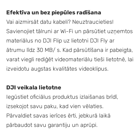
Efektīva un bez piepūles radīšana
Vai aizmirsāt datu kabeli? Neuztraucieties!
Savienojiet tālruni ar Wi-Fi un pārsūtiet uzņemtos
materiālus no DJI Flip uz lietotni DJI Fly ar
ātrumu līdz 30 MB/ s. Kad pārsūtīšana ir pabeigta,
varat viegli rediģēt videomateriālu tieši lietotnē, lai
izveidotu augstas kvalitātes videoklipus.
DJI veikala lietotne
Iegūstiet oficiālus produktus izlaišanas brīdī,
izsekojot savu paku, kad vien vēlaties.
Pārvaldiet savas ierīces ērti, jebkurā laikā
pārbaudot savu garantiju un aprūpi.