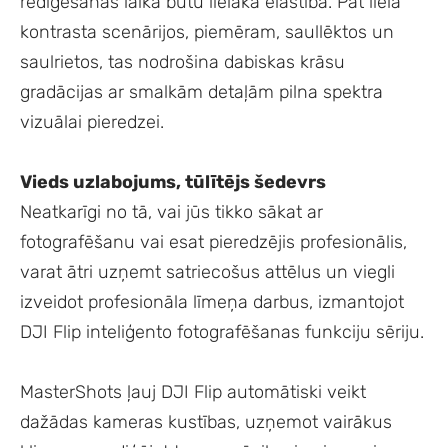
rediģēšanas laikā būtu lielāka elastība. Pat liela
kontrasta scenārijos, piemēram, saullēktos un
saulrietos, tas nodrošina dabiskas krāsu
gradācijas ar smalkām detaļām pilna spektra
vizuālai pieredzei.
Vieds uzlabojums, tūlītējs šedevrs
Neatkarīgi no tā, vai jūs tikko sākat ar
fotografēšanu vai esat pieredzējis profesionālis,
varat ātri uzņemt satriecošus attēlus un viegli
izveidot profesionāla līmeņa darbus, izmantojot
DJI Flip inteliģento fotografēšanas funkciju sēriju.
MasterShots ļauj DJI Flip automātiski veikt
dažādas kameras kustības, uzņemot vairākus