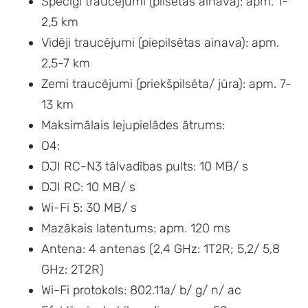
Spēcīgi traucējumi (pilsētas ainava): apm. 1-
2,5 km
Vidēji traucējumi (piepilsētas ainava): apm.
2,5-7 km
Zemi traucējumi (priekšpilsēta/ jūra): apm. 7-
13 km
Maksimālais lejupielādes ātrums:
O4:
DJI RC-N3 tālvadības pults: 10 MB/ s
DJI RC: 10 MB/ s
Wi-Fi 5: 30 MB/ s
Mazākais latentums: apm. 120 ms
Antena: 4 antenas (2,4 GHz: 1T2R; 5,2/ 5,8
GHz: 2T2R)
Wi-Fi protokols: 802.11a/ b/ g/ n/ ac