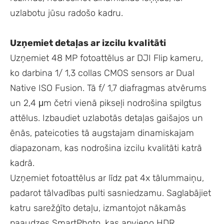
uzlabotu jūsu radošo kadru.
Uzņemiet detaļas ar izcilu kvalitāti
Uzņemiet 48 MP fotoattēlus ar DJI Flip kameru,
ko darbina 1/ 1,3 collas CMOS sensors ar Dual
Native ISO Fusion. Tā f/ 1,7 diafragmas atvērums
un 2,4 μm četri vienā pikseļi nodrošina spilgtus
attēlus. Izbaudiet uzlabotās detaļas gaišajos un
ēnās, pateicoties tā augstajam dinamiskajam
diapazonam, kas nodrošina izcilu kvalitāti katrā
kadrā.
Uzņemiet fotoattēlus ar līdz pat 4x tālummaiņu,
padarot tālvadības pulti sasniedzamu. Saglabājiet
katru sarežģīto detaļu, izmantojot nākamās
paaudzes SmartPhoto, kas apvieno HDR