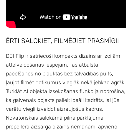
ĒRTI SALOKIET, FILMĒJIET PRASMĪGI!
DJI Flip ir satriecoši kompakts dizains ar izcilām
attēlveidošanas iespējām. Tas atbalsta
pacelšanos no plauktas bez tālvadības pults,
ļaujot filmēt notikumus vieglāk nekā jebkad agrāk.
Turklāt AI objekta izsekošanas funkcija nodrošina,
ka galvenais objekts paliek ideāli kadrēts, lai jūs
varētu viegli izveidot aizraujošus kadrus.
Novatoriskais salokāmā pilna pārklājuma
propellera aizsarga dizains nemanāmi apvieno