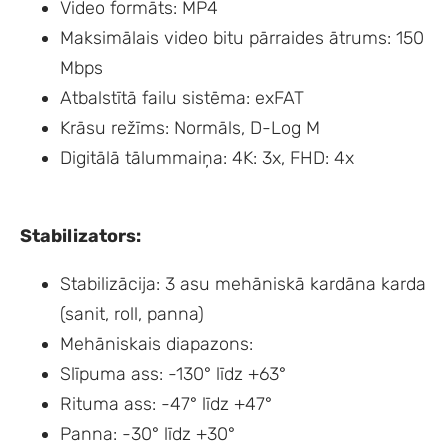
Video formāts: MP4
Maksimālais video bitu pārraides ātrums: 150
Mbps
Atbalstītā failu sistēma: exFAT
Krāsu režīms: Normāls, D-Log M
Digitālā tālummaiņa: 4K: 3x, FHD: 4x
Stabilizators:
Stabilizācija: 3 asu mehāniskā kardāna karda
(sanit, roll, panna)
Mehāniskais diapazons:
Slīpuma ass: -130° līdz +63°
Rituma ass: -47° līdz +47°
Panna: -30° līdz +30°