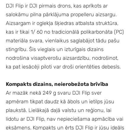
DJI Flip ir DJI pirmais drons, kas aprīkots ar
salokāmu pilna pārklājuma propelleru aizsargu.
Aizsargam ir oglekļa šķiedras atbalsta struktūra,
kas ir tikai 1/ 60 no tradicionālā polikarbonāta (PC)
materiāla svara, vienlaikus saglabājot tādu pašu
stingrību. Šis vieglais un izturīgais dizains
nodrošina visaptverošu aizsardzību, nodrošinot,
ka pat iesācēji piloti var droši orientēties debesīs.
Kompakts dizains, neierobežota brīvība
Ar mazāk nekā 249 g svaru DJI Flip sver
apmēram tikpat daudz kā ābols un ietilps jūsu
plaukstā. Lielākajā daļā valstu un reģionu, lai
lidotu ar DJI Flip, nav nepieciešama apmācība vai
eksāmens. Kompakts un ērts DJI Flip ir jūsu ideāls