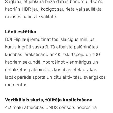
Saglabājiet jebkura brīža dabas brīnumu. 4K/ 60
kadri/ s HDR ļauj kopīgot saulrieta vai saullēkta
nianses patiesā kvalitātē.
Lēnā estētika
DJI Flip ļauj iemūžināt tos īslaicīgus mirkļus,
kurus ir grūti saskatīt. Tā atbalsta palēninātas
kustības ierakstīšanu ar 4K izšķirtspēju un 100
kadriem sekundē, nodrošinot vienmērīgus un
detalizētus palēninātas kustības efektus, kas
labāk parāda sporta un citu aktivitāšu svarīgākos
momentus.
Vertikālais skats, tūlītēja koplietošana
4:3 malu attiecības CMOS sensors nodrošina