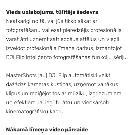
Vieds uzlabojums, tūlītējs šedevrs
Neatkarīgi no tā, vai jūs tikko sākat ar
fotografēšanu vai esat pieredzējis profesionālis,
varat ātri uzņemt satriecošus attēlus un viegli
izveidot profesionāla līmeņa darbus, izmantojot
DJI Flip inteliģento fotografēšanas funkciju sēriju.
MasterShots ļauj DJI Flip automātiski veikt
dažādas kameras kustības, uzņemot vairākus
klipus un rediģējot tos ar mūziku, izgriezumiem
un efektiem, lai iegūtu ātru un vienkāršotu
kinematogrāfisku kadru.
Nākamā līmeņa video pārraide