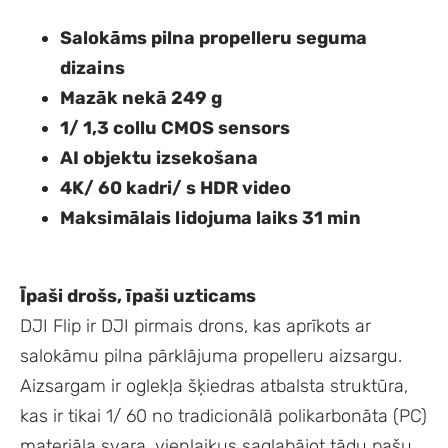
Salokāms pilna propelleru seguma
dizains
Mazāk nekā 249 g
1/ 1,3 collu CMOS sensors
AI objektu izsekošana
4K/ 60 kadri/ s HDR video
Maksimālais lidojuma laiks 31 min
Īpaši drošs, īpaši uzticams
DJI Flip ir DJI pirmais drons, kas aprīkots ar
salokāmu pilna pārklājuma propelleru aizsargu.
Aizsargam ir oglekļa šķiedras atbalsta struktūra,
kas ir tikai 1/ 60 no tradicionālā polikarbonāta (PC)
materiāla svara, vienlaikus saglabājot tādu pašu