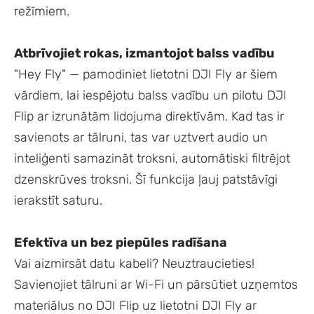
režīmiem.
Atbrīvojiet rokas, izmantojot balss vadību
"Hey Fly" — pamodiniet lietotni DJI Fly ar šiem
vārdiem, lai iespējotu balss vadību un pilotu DJI
Flip ar izrunātām lidojuma direktīvām. Kad tas ir
savienots ar tālruni, tas var uztvert audio un
inteliģenti samazināt troksni, automātiski filtrējot
dzenskrūves troksni. Šī funkcija ļauj patstāvīgi
ierakstīt saturu.
Efektīva un bez piepūles radīšana
Vai aizmirsāt datu kabeli? Neuztraucieties!
Savienojiet tālruni ar Wi-Fi un pārsūtiet uzņemtos
materiālus no DJI Flip uz lietotni DJI Fly ar