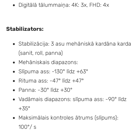
Digitālā tālummaiņa: 4K: 3x, FHD: 4x
Stabilizators:
Stabilizācija: 3 asu mehāniskā kardāna karda
(sanit, roll, panna)
Mehāniskais diapazons:
Slīpuma ass: -130° līdz +63°
Rituma ass: -47° līdz +47°
Panna: -30° līdz +30°
Vadāmais diapazons: slīpuma ass: -90° līdz
+35°
Maksimālais kontroles ātrums (slīpums):
100°/ s