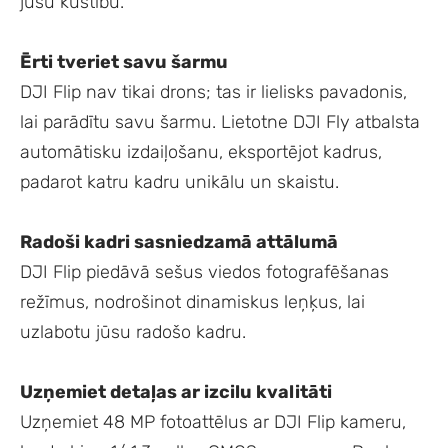
jūsu kustību.
Ērti tveriet savu šarmu
DJI Flip nav tikai drons; tas ir lielisks pavadonis,
lai parādītu savu šarmu. Lietotne DJI Fly atbalsta
automātisku izdaiļošanu, eksportējot kadrus,
padarot katru kadru unikālu un skaistu.
Radoši kadri sasniedzamā attālumā
DJI Flip piedāvā sešus viedos fotografēšanas
režīmus, nodrošinot dinamiskus leņķus, lai
uzlabotu jūsu radošo kadru.
Uzņemiet detaļas ar izcilu kvalitāti
Uzņemiet 48 MP fotoattēlus ar DJI Flip kameru,