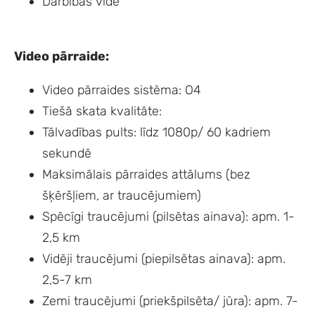
Darbības vide
Video pārraide:
Video pārraides sistēma: O4
Tiešā skata kvalitāte:
Tālvadības pults: līdz 1080p/ 60 kadriem
sekundē
Maksimālais pārraides attālums (bez
šķēršļiem, ar traucējumiem)
Spēcīgi traucējumi (pilsētas ainava): apm. 1-
2,5 km
Vidēji traucējumi (piepilsētas ainava): apm.
2,5-7 km
Zemi traucējumi (priekšpilsēta/ jūra): apm. 7-