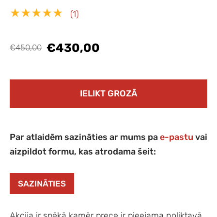
★★★★★
(1)
€430,00
€450,00
IELIKT GROZĀ
Par atlaidēm sazināties ar mums pa
e-pastu
vai
aizpildot formu, kas atrodama šeit:
SAZINĀTIES
Akcija ir spēkā kamēr prece ir pieejama noliktavā