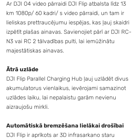
Ar DJI O4 video pārraidi DJI Flip atbalsta līdz 13
km 1080p/ 60 kadri/ s video pārraidi, un tam ir
lieliskas prettraucējumu iespējas, kas ļauj skaidri
izpētīt plašas ainavas. Savienojiet pārī ar DJI RC-
N3 vai RC 2 tālvadības pulti, lai iemūžinātu
majestātiskas ainavas.
Ātrā uzlāde
DJI Flip Parallel Charging Hub ļauj uzlādēt divus
akumulatorus vienlaikus, ievērojami samazinot
uzlādes laiku, lai nepalaistu garām nevienu
aizraujošu mirkli.
Automātiskā bremzēšana lielākai drošībai
DJI Flip ir aprīkots ar 3D infrasarkano staru