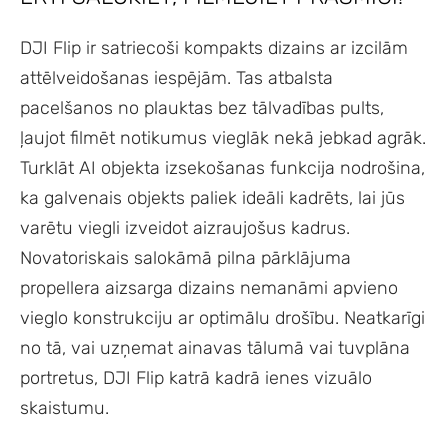
DJI Flip ir satriecoši kompakts dizains ar izcilām
attēlveidošanas iespējām. Tas atbalsta
pacelšanos no plauktas bez tālvadības pults,
ļaujot filmēt notikumus vieglāk nekā jebkad agrāk.
Turklāt AI objekta izsekošanas funkcija nodrošina,
ka galvenais objekts paliek ideāli kadrēts, lai jūs
varētu viegli izveidot aizraujošus kadrus.
Novatoriskais salokāmā pilna pārklājuma
propellera aizsarga dizains nemanāmi apvieno
vieglo konstrukciju ar optimālu drošību. Neatkarīgi
no tā, vai uzņemat ainavas tālumā vai tuvplāna
portretus, DJI Flip katrā kadrā ienes vizuālo
skaistumu.