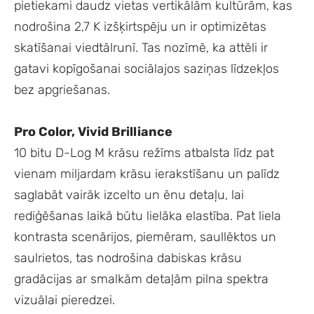
pietiekami daudz vietas vertikālām kultūrām, kas
nodrošina 2,7 K izšķirtspēju un ir optimizētas
skatīšanai viedtālrunī. Tas nozīmē, ka attēli ir
gatavi kopīgošanai sociālajos saziņas līdzekļos
bez apgriešanas.
Pro Color, Vivid Brilliance
10 bitu D-Log M krāsu režīms atbalsta līdz pat
vienam miljardam krāsu ierakstīšanu un palīdz
saglabāt vairāk izcelto un ēnu detaļu, lai
rediģēšanas laikā būtu lielāka elastība. Pat liela
kontrasta scenārijos, piemēram, saullēktos un
saulrietos, tas nodrošina dabiskas krāsu
gradācijas ar smalkām detaļām pilna spektra
vizuālai pieredzei.