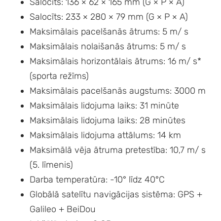
Salocīts: 136 × 62 × 165 mm (G × P × A)
Salocīts: 233 × 280 × 79 mm (G × P × A)
Maksimālais pacelšanās ātrums: 5 m/ s
Maksimālais nolaišanās ātrums: 5 m/ s
Maksimālais horizontālais ātrums: 16 m/ s*
(sporta režīms)
Maksimālais pacelšanās augstums: 3000 m
Maksimālais lidojuma laiks: 31 minūte
Maksimālais lidojuma laiks: 28 minūtes
Maksimālais lidojuma attālums: 14 km
Maksimālā vēja ātruma pretestība: 10,7 m/ s
(5. līmenis)
Darba temperatūra: -10° līdz 40°C
Globālā satelītu navigācijas sistēma: GPS +
Galileo + BeiDou