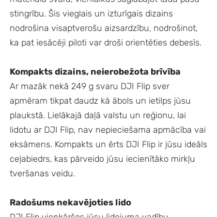
stingrību. Šis vieglais un izturīgais dizains
nodrošina visaptverošu aizsardzību, nodrošinot,
ka pat iesācēji piloti var droši orientēties debesīs.
Kompakts dizains, neierobežota brīvība
Ar mazāk nekā 249 g svaru DJI Flip sver
apmēram tikpat daudz kā ābols un ietilps jūsu
plaukstā. Lielākajā daļā valstu un reģionu, lai
lidotu ar DJI Flip, nav nepieciešama apmācība vai
eksāmens. Kompakts un ērts DJI Flip ir jūsu ideāls
ceļabiedrs, kas pārveido jūsu iecienītāko mirkļu
tveršanas veidu.
Radošums nekavējoties lido