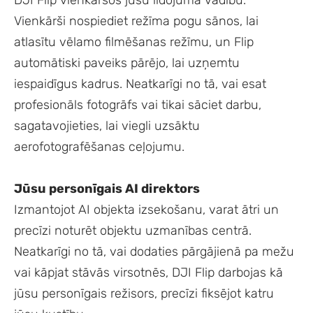
DJI Flip vienkāršos jūsu lidojuma vadību.
Vienkārši nospiediet režīma pogu sānos, lai
atlasītu vēlamo filmēšanas režīmu, un Flip
automātiski paveiks pārējo, lai uzņemtu
iespaidīgus kadrus. Neatkarīgi no tā, vai esat
profesionāls fotogrāfs vai tikai sāciet darbu,
sagatavojieties, lai viegli uzsāktu
aerofotografēšanas ceļojumu.
Jūsu personīgais AI direktors
Izmantojot AI objekta izsekošanu, varat ātri un
precīzi noturēt objektu uzmanības centrā.
Neatkarīgi no tā, vai dodaties pārgājienā pa mežu
vai kāpjat stāvās virsotnēs, DJI Flip darbojas kā
jūsu personīgais režisors, precīzi fiksējot katru