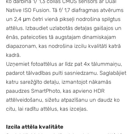
ko darbina 1/ 1,3 collas CMOS sensors ar Dual
Native ISO Fusion. Tā f/ 1,7 diafragmas atvērums
un 2,4 μm četri vienā pikseļi nodrošina spilgtus
attēlus. Izbaudiet uzlabotās detaļas gaišajos un
ēnās, pateicoties tā augstajam dinamiskajam
diapazonam, kas nodrošina izcilu kvalitāti katrā
kadrā.
Uzņemiet fotoattēlus ar līdz pat 4x tālummaiņu,
padarot tālvadības pulti sasniedzamu. Saglabājiet
katru sarežģīto detaļu, izmantojot nākamās
paaudzes SmartPhoto, kas apvieno HDR
attēlveidošanu, sižetu atpazīšanu un daudz ko
citu, lai radītu attēlus, kas izceļas.
Izcila attēla kvalitāte