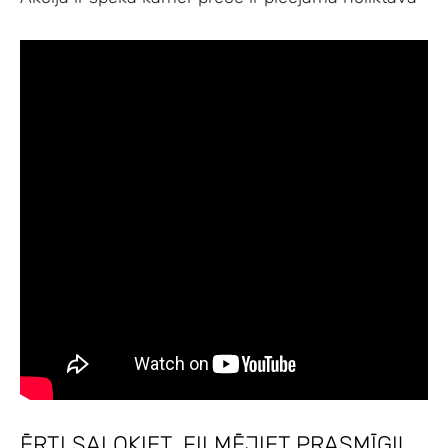
ĒRTI SALOKIET, FILMĒJIET PRASMĪGI!