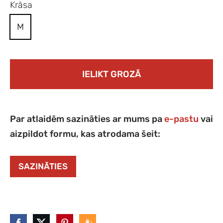
Krāsa
M
IELIKT GROZĀ
Par atlaidēm sazināties ar mums pa
e-pastu
vai
aizpildot formu, kas atrodama šeit:
SAZINĀTIES